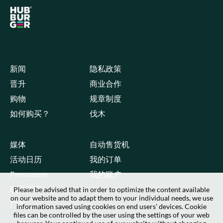
新闻
隐私政策
晋升
商业合作
购物
规章制度
如何购买？
伐木
媒体
自动售货机
活动日历
我的订单
Pressroom
我的账户
联系我们
Please be advised that in order to optimize the content available
on our website and to adapt them to your individual needs, we use
广告
information saved using cookies on end users' devices. Cookie
files can be controlled by the user using the settings of your web