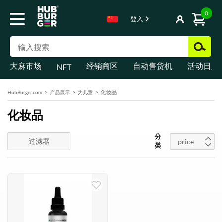
0
登入
大麻市场
经销商区
自动售货机
活动日历
NFT
化妆品
HubBurger.com
产品展示
为儿童
化妆品
分
过滤器
price
类