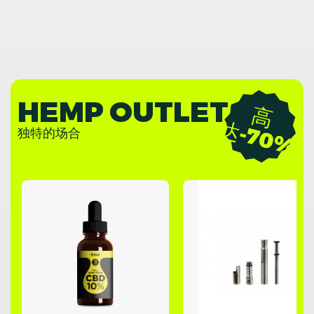
HEMP OUTLET
高
-
7
0
达
%
独特的场合