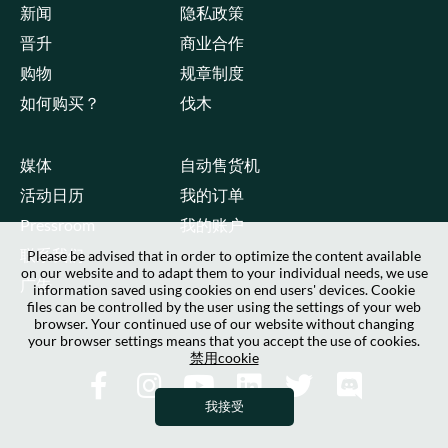
新闻
隐私政策
晋升
商业合作
购物
规章制度
如何购买？
伐木
媒体
自动售货机
活动日历
我的订单
Pressroom
我的账户
联系我们
Please be advised that in order to optimize the content available
on our website and to adapt them to your individual needs, we use
广告
information saved using cookies on end users' devices. Cookie
files can be controlled by the user using the settings of your web
browser. Your continued use of our website without changing
your browser settings means that you accept the use of cookies.
禁用cookie
我接受