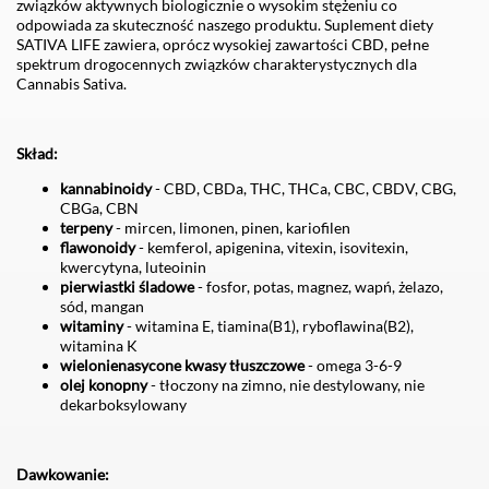
związków aktywnych biologicznie o wysokim stężeniu co
odpowiada za skuteczność naszego produktu. Suplement diety
SATIVA LIFE zawiera, oprócz wysokiej zawartości CBD, pełne
spektrum drogocennych związków charakterystycznych dla
Cannabis Sativa.
Skład:
kannabinoidy
- CBD, CBDa, THC, THCa, CBC, CBDV, CBG,
CBGa, CBN
terpeny
- mircen, limonen, pinen, kariofilen
flawonoidy
- kemferol, apigenina, vitexin, isovitexin,
kwercytyna, luteoinin
pierwiastki śladowe
- fosfor, potas, magnez, wapń, żelazo,
sód, mangan
witaminy
- witamina E, tiamina(B1), ryboflawina(B2),
witamina K
wielonienasycone kwasy tłuszczowe
- omega 3-6-9
olej konopny
- tłoczony na zimno, nie destylowany, nie
dekarboksylowany
Dawkowanie: