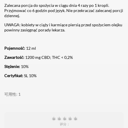
Zalecana porcja do spożycia w ciągu dnia 4 razy po 1 kropli.
Przyjmować co 6 godzin pod język. Nie przekraczać zalecanej porcji
dziennej.
UWAGA: kobiety w ciąży i karmiące piersią przed spożyciem olejku
powinny zasięgnąć porady lekarza.
Pojemność:
12 ml
Zawartość:
1200 mg CBD; THC < 0,2%
Stężenie:
10%
Certyfikat:
SL 10%
可用性
1
评分：