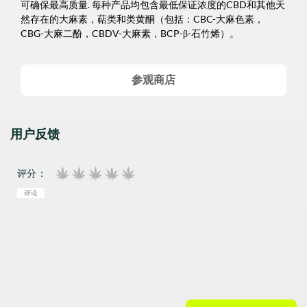
可确保最高质量. 每种产品均包含最低保证浓度的CBD和其他天
然存在的大麻素，萜类和类黄酮（包括：CBC-大麻色素，
CBG-大麻二酚，CBDV-大麻素，BCP-β-石竹烯）。
参观商店
用户反馈
评分：
评论