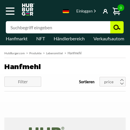
0
Einloggen
Hanfmarkt
NFT
Händlerbereich
Verkaufsautomat
Hanfmehl
HubBurger.com
Produkte
Lebensmittel
Hanfmehl
Filter
price
Sortieren