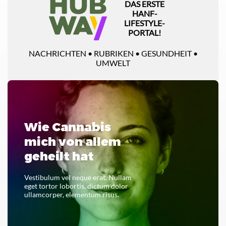
DAS ERSTE
HANF-
LIFESTYLE-
PORTAL!
NACHRICHTEN • RUBRIKEN • GESUNDHEIT •
UMWELT
Wie Cannabis
mich von allem
geheilt hat
Vestibulum vel neque erat. Nullam
eget tortor lobortis, dictum dolor
ullamcorper, elementum risus.
LESEN SIE DAS GANZE