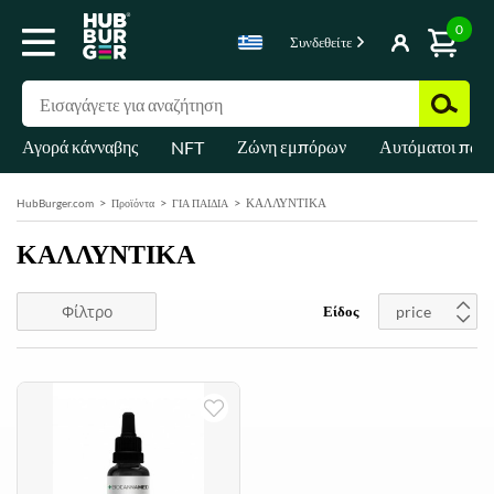
0
Συνδεθείτε
Αγορά κάνναβης
Ζώνη εμπόρων
Αυτόματοι πωλ
NFT
ΚΑΛΛΥΝΤΙΚΑ
HubBurger.com
Προϊόντα
ΓΙΑ ΠΑΙΔΙΑ
ΚΑΛΛΥΝΤΙΚΑ
Φίλτρο
Είδος
price