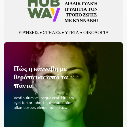
ΔΙΑΔΙΚΤΥΑΚΉ
ΠΎΛΗ ΓΙΑ ΤΟΝ
ΤΡΌΠΟ ΖΩΉΣ
ΜΕ ΚΆΝΝΑΒΗ!
ΕΙΔΉΣΕΙΣ • ΣΤΉΛΕΣ • ΥΓΕΊΑ • ΟΙΚΟΛΟΓΊΑ
Πώς η κάνναβη με
θεράπευσε από τα
πάντα
Vestibulum vel neque erat. Nullam
eget tortor lobortis, dictum dolor
ullamcorper, elementum risus.
ΔΙΑΒΆΣΤΕ ΟΛΌΚΛΗΡΟ ΤΟ