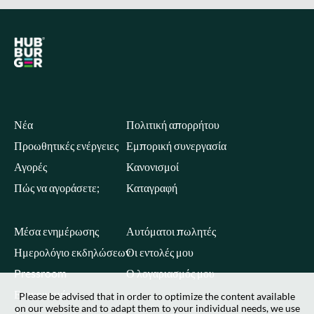
Νέα
Πολιτική απορρήτου
Προωθητικές ενέργειες
Εμπορική συνεργασία
Αγορές
Κανονισμοί
Πώς να αγοράσετε;
Καταγραφή
Μέσα ενημέρωσης
Αυτόματοι πωλητές
Ημερολόγιο εκδηλώσεων
Οι εντολές μου
Pressroom
Ο λογαριασμός μου
Επικοινωνία
Please be advised that in order to optimize the content available
on our website and to adapt them to your individual needs, we use