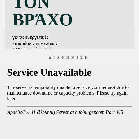
ΤΟΝ
ΒΡΆΧΟ
για τις ευεργετικές
επιδράσεις των ελαίων
CBD στο σώμα σας
ΔΙΑΦΉΜΙΣΗ