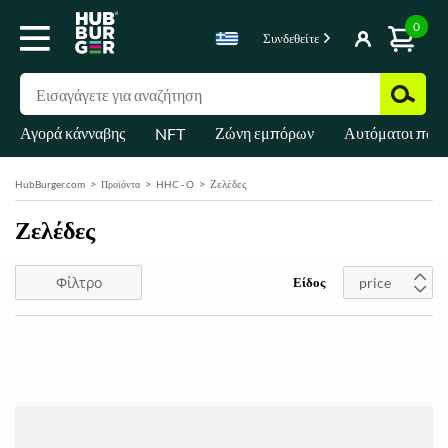
0
Συνδεθείτε
Αγορά κάνναβης
Ζώνη εμπόρων
Αυτόματοι πωλ
NFT
Ζελέδες
HubBurger.com
Προϊόντα
HHC - O
Ζελέδες
Φίλτρο
Είδος
price