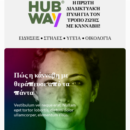
Η ΠΡΏΤΗ
ΔΙΑΔΙΚΤΥΑΚΉ
ΠΎΛΗ ΓΙΑ ΤΟΝ
ΤΡΌΠΟ ΖΩΉΣ
ΜΕ ΚΆΝΝΑΒΗ!
ΕΙΔΉΣΕΙΣ • ΣΤΉΛΕΣ • ΥΓΕΊΑ • ΟΙΚΟΛΟΓΊΑ
Πώς η κάνναβη με
θεράπευσε από τα
πάντα
Vestibulum vel neque erat. Nullam
eget tortor lobortis, dictum dolor
ullamcorper, elementum risus.
ΔΙΑΒΆΣΤΕ ΟΛΌΚΛΗΡΟ ΤΟ