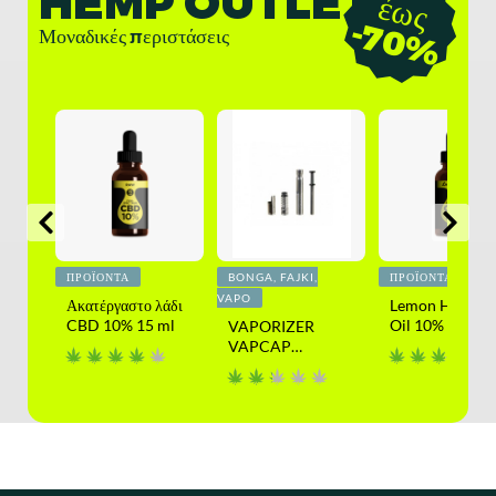
HEMP OUTLET
έ
ω
ς
7
0
-
%
Μοναδικές περιστάσεις
ΠΡΟΪΌΝΤΑ
BONGA, FAJKI,
ΠΡΟΪΌΝΤΑ
VAPO
 CBD
Ακατέργαστο λάδι
Lemon Haze C
CBD 10% 15 ml
Oil 10% 15ml
VAPORIZER
VAPCAP
DYNAVAP