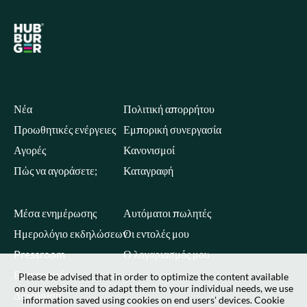
Νέα
Πολιτική απορρήτου
Προωθητικές ενέργειες
Εμπορική συνεργασία
Αγορές
Κανονισμοί
Πώς να αγοράσετε;
Καταγραφή
Μέσα ενημέρωσης
Αυτόματοι πωλητές
Ημερολόγιο εκδηλώσεων
Οι εντολές μου
Pressroom
Ο λογαριασμός μου
Επικοινωνία
Please be advised that in order to optimize the content available
on our website and to adapt them to your individual needs, we use
Διαφήμιση
information saved using cookies on end users' devices. Cookie