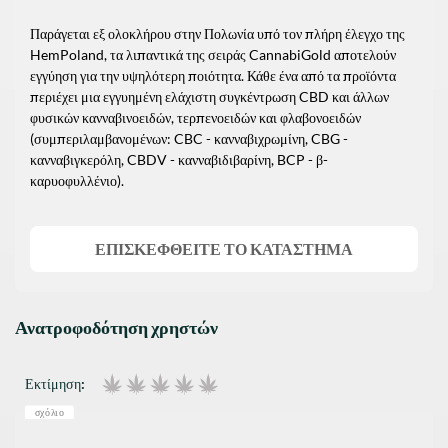
Παράγεται εξ ολοκλήρου στην Πολωνία υπό τον πλήρη έλεγχο της
HemPoland, τα λιπαντικά της σειράς CannabiGold αποτελούν
εγγύηση για την υψηλότερη ποιότητα. Κάθε ένα από τα προϊόντα
περιέχει μια εγγυημένη ελάχιστη συγκέντρωση CBD και άλλων
φυσικών κανναβινοειδών, τερπενοειδών και φλαβονοειδών
(συμπεριλαμβανομένων: CBC - κανναβιχρωμίνη, CBG -
κανναβιγκερόλη, CBDV - κανναβιδιβαρίνη, BCP - β-
καρυοφυλλένιο).
ΕΠΙΣΚΕΦΘΕΊΤΕ ΤΟ ΚΑΤΆΣΤΗΜΑ
Ανατροφοδότηση χρηστών
Εκτίμηση:
σχόλιο