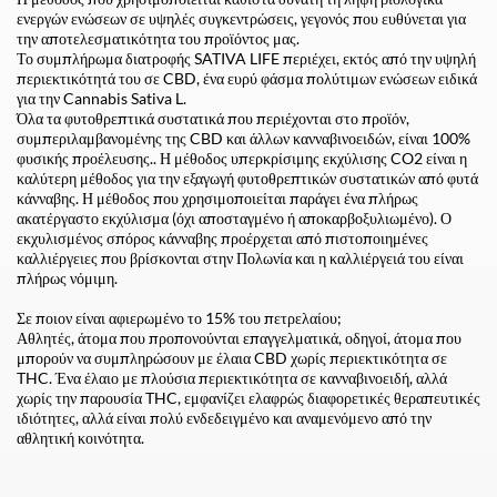
ενεργών ενώσεων σε υψηλές συγκεντρώσεις, γεγονός που ευθύνεται για
την αποτελεσματικότητα του προϊόντος μας.
Το συμπλήρωμα διατροφής SATIVA LIFE περιέχει, εκτός από την υψηλή
περιεκτικότητά του σε CBD, ένα ευρύ φάσμα πολύτιμων ενώσεων ειδικά
για την Cannabis Sativa L.
Όλα τα φυτοθρεπτικά συστατικά που περιέχονται στο προϊόν,
συμπεριλαμβανομένης της CBD και άλλων κανναβινοειδών, είναι 100%
φυσικής προέλευσης.. Η μέθοδος υπερκρίσιμης εκχύλισης CO2 είναι η
καλύτερη μέθοδος για την εξαγωγή φυτοθρεπτικών συστατικών από φυτά
κάνναβης. Η μέθοδος που χρησιμοποιείται παράγει ένα πλήρως
ακατέργαστο εκχύλισμα (όχι αποσταγμένο ή αποκαρβοξυλιωμένο). Ο
εκχυλισμένος σπόρος κάνναβης προέρχεται από πιστοποιημένες
καλλιέργειες που βρίσκονται στην Πολωνία και η καλλιέργειά του είναι
πλήρως νόμιμη.
Σε ποιον είναι αφιερωμένο το 15% του πετρελαίου;
Αθλητές, άτομα που προπονούνται επαγγελματικά, οδηγοί, άτομα που
μπορούν να συμπληρώσουν με έλαια CBD χωρίς περιεκτικότητα σε
THC. Ένα έλαιο με πλούσια περιεκτικότητα σε κανναβινοειδή, αλλά
χωρίς την παρουσία THC, εμφανίζει ελαφρώς διαφορετικές θεραπευτικές
ιδιότητες, αλλά είναι πολύ ενδεδειγμένο και αναμενόμενο από την
αθλητική κοινότητα.