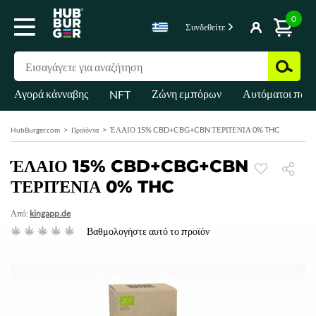
0
Συνδεθείτε
Αγορά κάνναβης
Ζώνη εμπόρων
Αυτόματοι πωλ
NFT
ΈΛΑΙΟ 15% CBD+CBG+CBN ΤΕΡΠΈΝΙΑ 0% THC
HubBurger.com
Προϊόντα
ΈΛΑΙΟ 15% CBD+CBG+CBN
ΤΕΡΠΈΝΙΑ 0% THC
Από:
kingapp.de
Βαθμολογήστε αυτό το προϊόν