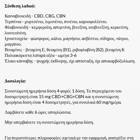
Σύνθεση λαδιού:
Κανναβινοειδή - CBD, CBG, CBN
Τερπένια - μυρτσένιο, λιμονένιο, πινένιο, καρυοφυλλένιο.
Φλαβονοειδή - κεμφερόλη, απιγενίνη, βιτεξίνη, ισοβιτεξίνη, κερκιτίνη,
λουτεοϊνίνη.
Ιχνοστοιχεία - φώσφορος, κάλιο, μαγνήσιο, ασβέστιο, σίδηρος, νάτριο,
μαγγάνιο.
Βιταμίνες - βιταμίνη Ε, θειαμίνη (Β1), ριβοφλαβίνη (Β2), βιταμίνη Κ
Πολυακόρεστα λιπαρά οξέα - ωμέγα 3-6
Έλαιο κάνναβης - ψυχρής έκθλιψης, όχι απόσταξη, όχι αποκαρβοξυλίωση.
Δοσολογία:
Συνιστώμενη ημερήσια δόση 4 φορές 1 δόση. Το περιεχόμενο του
δοσομετρητή είναι 15 mg CBD+CBG+CBN και η συνιστώμενη
ημερήσια δόση είναι 4 δοσομετρητές, για συνολικά 60 mg/ημέρα.
Λαμβάνετε κάθε 6 ώρες υπογλώσσια.
Μην υπερβαίνετε τη συνιστώμενη ημερήσια δόση.
Για περισσότερες πληροφορίες σχετικά με την εφαρμογή, ανατρέξτε στη