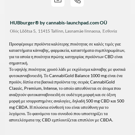
HUBburger® by cannabis-launchpad.com OÜ
Οδός
Lõõtsa 5
11415
Tallinn, Lasnamäe linnaosa
Εσθονία
Προσφέρουμε προϊόντα καλύτερης ποιότητας σε καλές τιμές για:
καταστήματα κάνναβης, φαρμακεία, καταστήματα συμπληρωμάτων,
για τα οποία η ποιότητα πρώτης κατηγορίας προϊόντων CBD είναι
σημαντική.
Το υψηλής ποιότητας χρυσό λάδι με εκχύλισμα κάνναβης με φυσικά
φυτοκανναβινοειδή. Το CannabiGold Balance 1000 mg είναι ένα
προϊόν, δίπλα στα βασικά προϊόντα της σειράς CannabiGold
Classic, Premium, Intense, το οποίο απευθύνεται σε άτομα που
αναζητούν φυτοκανναβινοειδή σε ουδέτερη μορφή και σε όξινη
μορφή με ισορροπημένες αναλογίες, δηλαδή 500 mg CBD και 500
mg CBDA. Η πλούσια σύνθεσή του είναι υπεύθυνη για το
λεγόμενο. Το φαινόμενο του συνοδού που υποστηρίζει τα
αποτελέσματα της CBD εμπλουτίζεται επιπλέον με CBDA.