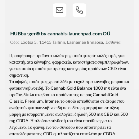
HUBburger® by cannabis-launchpad.com OÜ
Οδός
Lõõtsa 5
11415
Tallinn, Lasnamäe linnaosa
Εσθονία
Προσφέρουμε προϊόντα καλύτερης ποιότητας σε καλές τιμές για:
καταστήματα κάνναβης, φαρμακεία, καταστήματα συμπληρωμάτων,
για τα οποία η ποιότητα πρώτης κατηγορίας προϊόντων CBD είναι
σημαντική.
Το υψηλής ποιότητας χρυσό λάδι με εκχύλισμα κάνναβης με φυσικά
φυτοκανναβινοειδή. Το CannabiGold Balance 1000 mg είναι ένα
προϊόν, δίπλα στα βασικά προϊόντα της σειράς CannabiGold
Classic, Premium, Intense, το οποίο απευθύνεται σε άτομα που
αναζητούν φυτοκανναβινοειδή σε ουδέτερη μορφή και σε όξινη
μορφή με ισορροπημένες αναλογίες, δηλαδή 500 mg CBD και 500
mg CBDA. Η πλούσια σύνθεσή του είναι υπεύθυνη για το
λεγόμενο. Το φαινόμενο του συνοδού που υποστηρίζει τα
αποτελέσματα της CBD εμπλουτίζεται επιπλέον με CBDA.