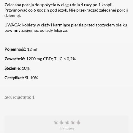
Zalecana porcja do spożycia w ciągu dnia 4 razy po 1 kropli.
Przyjmować co 6 godzin pod język. Nie przekraczać zalecanej porcji
dziennej.
UWAGA: kobiety w ciąży i karmiące piersią przed spożyciem olejku
powinny zasięgnąć porady lekarza.
Pojemność:
12 ml
Zawartość:
1200 mg CBD; THC < 0,2%
Stężenie:
10%
Certyfikat:
SL 10%
Διαθεσιμότητα
1
Εκτίμηση: