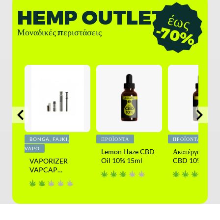
HEMP OUTLET
έ
ω
ς
7
0
-
%
Μοναδικές περιστάσεις
BONGA, FAJKI,
ΠΡΟΪΌΝΤΑ
ΠΡΟΪΌΝΤΑ
VAPO
άδι
Lemon Haze CBD
Ακατέργαστο λά
ml
Oil 10% 15ml
CBD 10% 15 m
VAPORIZER
VAPCAP
DYNAVAP