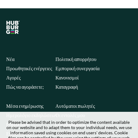
Νέα
Πολιτική απορρήτου
Προωθητικές ενέργειες
Εμπορική συνεργασία
Αγορές
Κανονισμοί
Πώς να αγοράσετε;
Καταγραφή
Μέσα ενημέρωσης
Αυτόματοι πωλητές
Ημερολόγιο εκδηλώσεων
Οι εντολές μου
Please be advised that in order to optimize the content available
Pressroom
Ο λογαριασμός μου
on our website and to adapt them to your individual needs, we use
information saved using cookies on end users' devices. Cookie
Επικοινωνία
files can be controlled by the user using the settings of your web