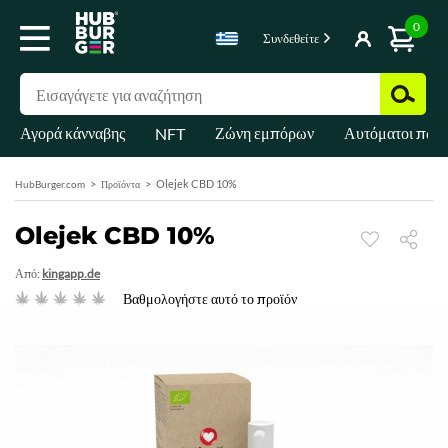
0
Συνδεθείτε
Αγορά κάνναβης
Ζώνη εμπόρων
Αυτόματοι πωλ
NFT
Olejek CBD 10%
HubBurger.com
Προϊόντα
Olejek CBD 10%
Από:
kingapp.de
Βαθμολογήστε αυτό το προϊόν