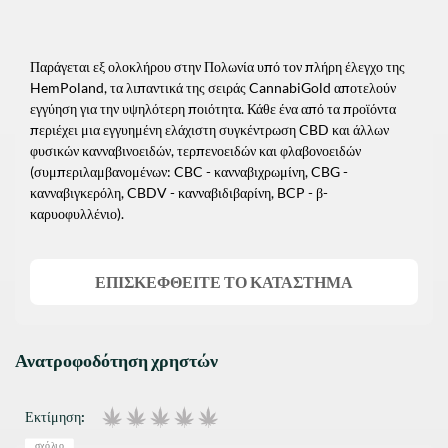
Παράγεται εξ ολοκλήρου στην Πολωνία υπό τον πλήρη έλεγχο της
HemPoland, τα λιπαντικά της σειράς CannabiGold αποτελούν
εγγύηση για την υψηλότερη ποιότητα. Κάθε ένα από τα προϊόντα
περιέχει μια εγγυημένη ελάχιστη συγκέντρωση CBD και άλλων
φυσικών κανναβινοειδών, τερπενοειδών και φλαβονοειδών
(συμπεριλαμβανομένων: CBC - κανναβιχρωμίνη, CBG -
κανναβιγκερόλη, CBDV - κανναβιδιβαρίνη, BCP - β-
καρυοφυλλένιο).
ΕΠΙΣΚΕΦΘΕΊΤΕ ΤΟ ΚΑΤΆΣΤΗΜΑ
Ανατροφοδότηση χρηστών
Εκτίμηση:
σχόλιο