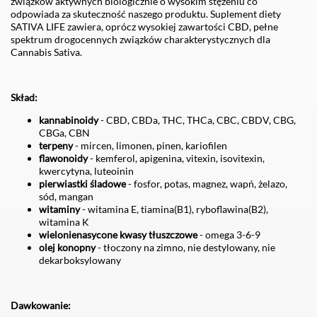
związków aktywnych biologicznie o wysokim stężeniu co
odpowiada za skuteczność naszego produktu. Suplement diety
SATIVA LIFE zawiera, oprócz wysokiej zawartości CBD, pełne
spektrum drogocennych związków charakterystycznych dla
Cannabis Sativa.
Skład:
kannabinoidy
- CBD, CBDa, THC, THCa, CBC, CBDV, CBG,
CBGa, CBN
terpeny
- mircen, limonen, pinen, kariofilen
flawonoidy
- kemferol, apigenina, vitexin, isovitexin,
kwercytyna, luteoinin
pierwiastki śladowe
- fosfor, potas, magnez, wapń, żelazo,
sód, mangan
witaminy
- witamina E, tiamina(B1), ryboflawina(B2),
witamina K
wielonienasycone kwasy tłuszczowe
- omega 3-6-9
olej konopny
- tłoczony na zimno, nie destylowany, nie
dekarboksylowany
Dawkowanie: