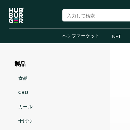
ヘンプマーケット
NFT
製品
食品
CBD
カール
干ばつ