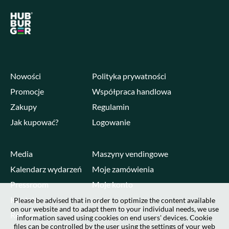
Nowości
Polityka prywatności
Promocje
Współpraca handlowa
Zakupy
Regulamin
Jak kupować?
Logowanie
Media
Maszyny vendingowe
Kalendarz wydarzeń
Moje zamówienia
Pressroom
Moje konto
Kontakt
Please be advised that in order to optimize the content available
on our website and to adapt them to your individual needs, we use
Reklama
information saved using cookies on end users' devices. Cookie
files can be controlled by the user using the settings of your web