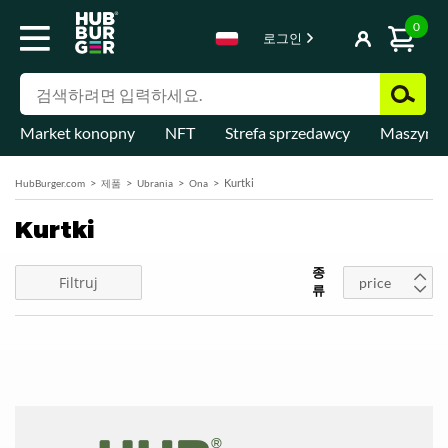
0
로그인
Market konopny
NFT
Strefa sprzedawcy
Maszyny 
Kurtki
HubBurger.com
제품
Ubrania
Ona
Kurtki
종
Filtruj
price
류