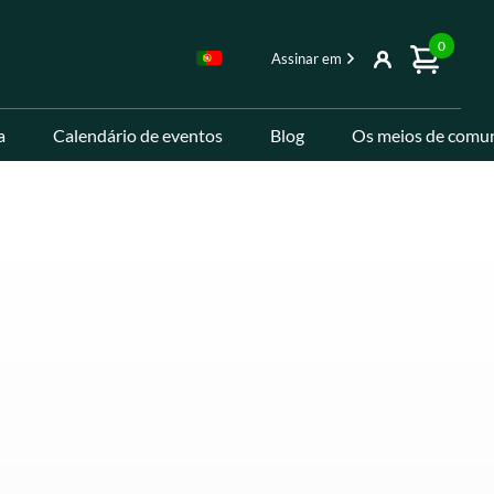
0
Assinar em
a
Calendário de eventos
Blog
Os meios de comun