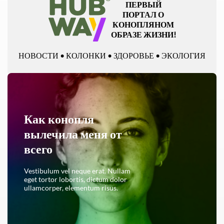
ПЕРВЫЙ
ПОРТАЛ О
КОНОПЛЯНОМ
ОБРАЗЕ ЖИЗНИ!
НОВОСТИ • КОЛОНКИ • ЗДОРОВЬЕ • ЭКОЛОГИЯ
Как конопля
вылечила меня от
всего
Vestibulum vel neque erat. Nullam
eget tortor lobortis, dictum dolor
ullamcorper, elementum risus.
ЧИТАТЬ ПОЛНОСТЬЮ