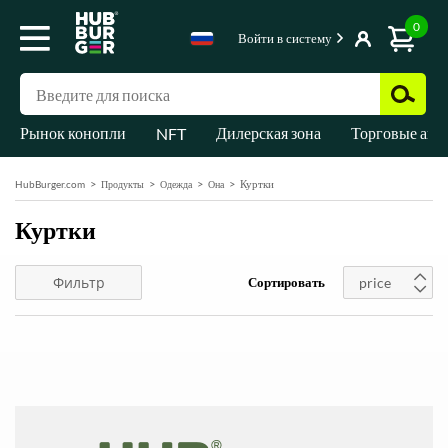
0
Войти в систему
Рынок конопли
Дилерская зона
Торговые авт
NFT
Куртки
HubBurger.com
Продукты
Одежда
Она
Куртки
Фильтр
Сортировать
price