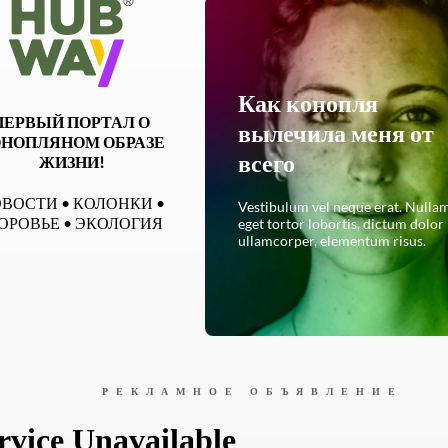
Как конопля
ПЕРВЫЙ ПОРТАЛ О
вылечила меня от
НОПЛЯНОМ ОБРАЗЕ
всего
ЖИЗНИ!
ВОСТИ • КОЛОНКИ •
Vestibulum vel neque erat. Nulla
ОРОВЬЕ • ЭКОЛОГИЯ
eget tortor lobortis, dictum dolor
ullamcorper, elementum risus.
ЧИТАТЬ ПОЛНОСТЬЮ
РЕКЛАМНОЕ ОБЪЯВЛЕНИЕ