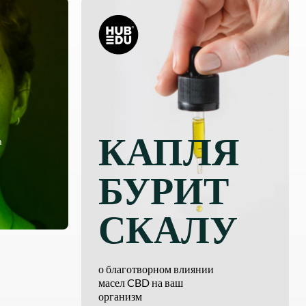
КАПЛЯ
m
БУРИТ
СКАЛУ
о благотворном влиянии
масел CBD на ваш
организм