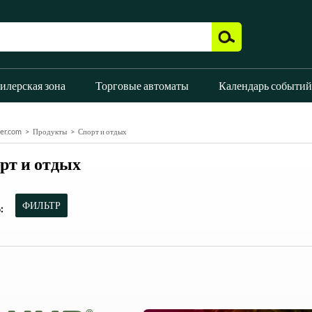
илерская зона
Торговые автоматы
Календарь событий
er.com
Продукты
Спорт и отдых
рт и отдых
ФИЛЬТР
: