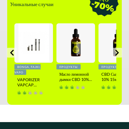
-
%
Уникальные случаи
BONGA, FAJKI,
ПРОДУКТЫ
ПРОДУКТЫ
VAPO
асло
Масло лимонной
CBD Сырое мас
дымки CBD 10%
10% 15мл
VAPORIZER
15 мл
VAPCAP
DYNAVAP