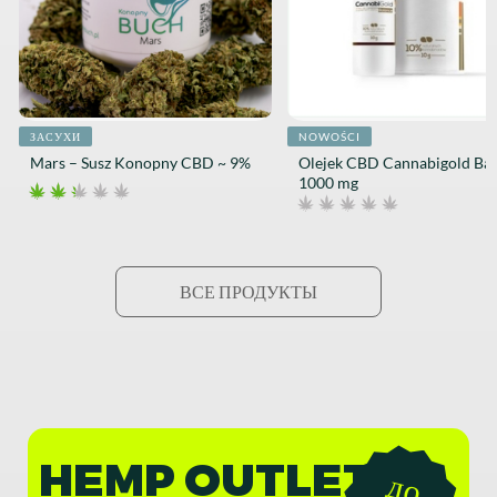
ЗАСУХИ
NOWOŚCI
Mars – Susz Konopny CBD ~ 9%
Olejek CBD Cannabigold Ba
1000 mg
ВСЕ ПРОДУКТЫ
HEMP OUTLET
д
о
7
0