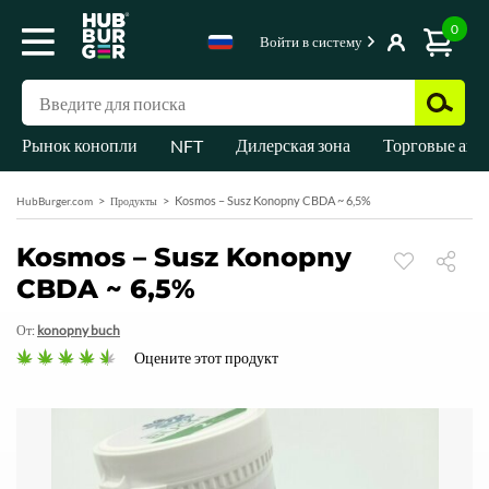
0
Войти в систему
Рынок конопли
Дилерская зона
Торговые авт
NFT
Kosmos – Susz Konopny CBDA ~ 6,5%
HubBurger.com
Продукты
Kosmos – Susz Konopny
CBDA ~ 6,5%
От:
konopny buch
Оцените этот продукт