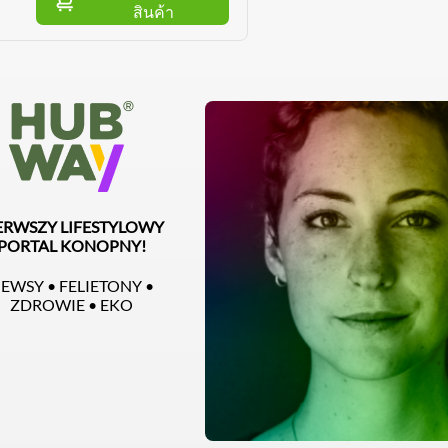
สินค้า
ERWSZY LIFESTYLOWY
CZYTAJ CAŁOŚĆ
PORTAL KONOPNY!
EWSY • FELIETONY •
ZDROWIE • EKO