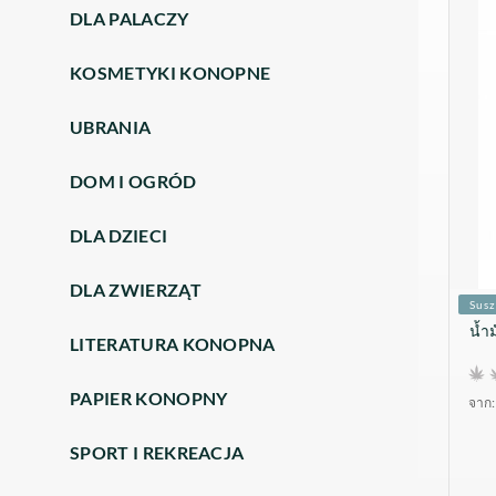
DLA PALACZY
KOSMETYKI KONOPNE
UBRANIA
DOM I OGRÓD
DLA DZIECI
DLA ZWIERZĄT
Susz
น้
LITERATURA KONOPNA
PAPIER KONOPNY
จาก:
SPORT I REKREACJA