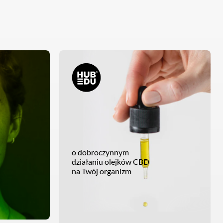
o dobroczynnym
działaniu olejków CBD
na Twój organizm