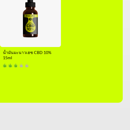
น้ำมันมะนาวเฮซ CBD 10%
15ml
า