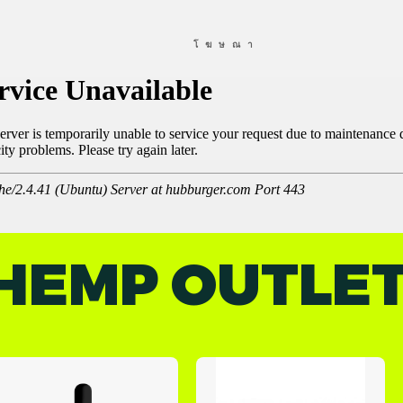
โฆษณา
HEMP OUTLE