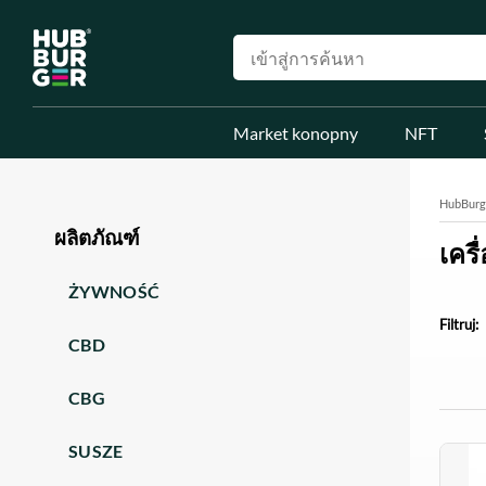
Market konopny
NFT
HubBurg
ผลิตภัณฑ์
เคร
ŻYWNOŚĆ
Filtruj:
CBD
CBG
SUSZE