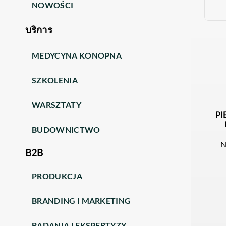
NOWOŚCI
บริการ
MEDYCYNA KONOPNA
SZKOLENIA
WARSZTATY
PI
BUDOWNICTWO
N
B2B
PRODUKCJA
BRANDING I MARKETING
BADANIA I EKSPERTYZY