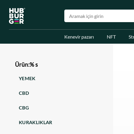
Kenevir pazarı
NFT
St
Ürün:% s
YEMEK
CBD
CBG
KURAKLIKLAR