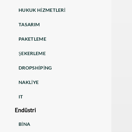
HUKUK HIZMETLERI
TASARIM
PAKETLEME
ŞEKERLEME
DROPSHIPING
NAKLIYE
IT
Endüstri
BINA