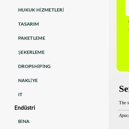
HUKUK HIZMETLERI
TASARIM
PAKETLEME
ŞEKERLEME
DROPSHIPING
NAKLIYE
IT
Endüstri
BINA