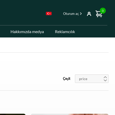
0
Oturum aç
Hakkımızda medya
Reklamcılık
Çeşit
price