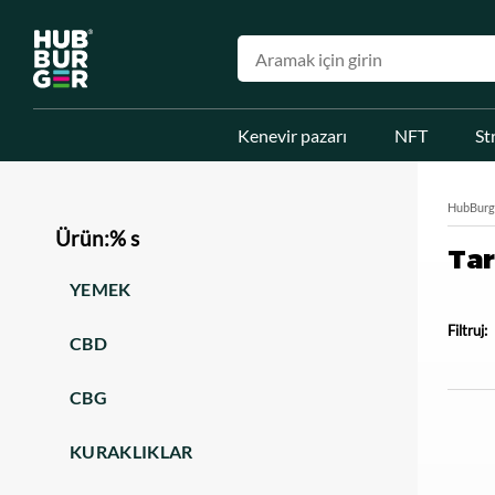
Kenevir pazarı
NFT
St
HubBurg
Ürün:% s
Tar
YEMEK
Filtruj:
CBD
CBG
KURAKLIKLAR