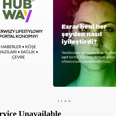
Esrar beni her
ERWSZY LIFESTYLOWY
şeyden nasıl
PORTAL KONOPNY!
iyileştirdi?
HABERLER • KÖŞE
YAZILARI • SAĞLIK •
Vestibulum vel neque erat. Nulla
ÇEVRE
eget tortor lobortis, dictum dolor
ullamcorper, elementum risus.
CZYTAJ CAŁOŚĆ
İLAN