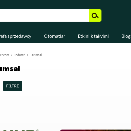
refa sprzedawcy
Otomatlar
Etkinlik takvimi
Blog
er.com
Endüstri
Tarımsal
ımsal
FİLTRE