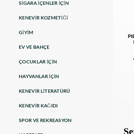
SIGARA IÇENLER IÇIN
KENEVIR KOZMETIĞI
GIYIM
PI
EV VE BAHÇE
ÇOCUKLAR IÇIN
HAYVANLAR IÇIN
KENEVIR LITERATÜRÜ
KENEVIR KAĞIDI
SPOR VE REKREASYON