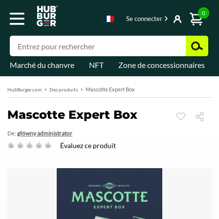
0
Se connecter
Marché du chanvre
NFT
Zone de concessionnaires
Mascotte Expert Box
HubBurger.com
Des produits
Mascotte Expert Box
De:
główny administrator
Évaluez ce produit