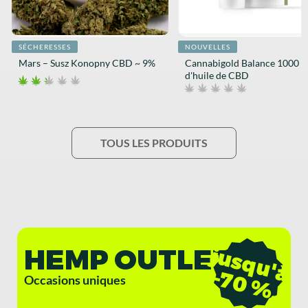
SÉCHERESSES
NOUVELLES
Mars – Susz Konopny CBD ~ 9%
Cannabigold Balance 1000 
d'huile de CBD
TOUS LES PRODUITS
HEMP OUTLET
j
u
s
q
u
'
à
7
0
%
-
.
Occasions uniques