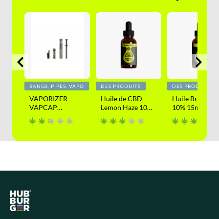
BANGS, PIPES, VAPO
DES PRODUITS
DES PRODUITS
CBD
VAPORIZER
Huile de CBD
Huile Brute C
VAPCAP
Lemon Haze 10%
10% 15ml
DYNAVAP
15ml