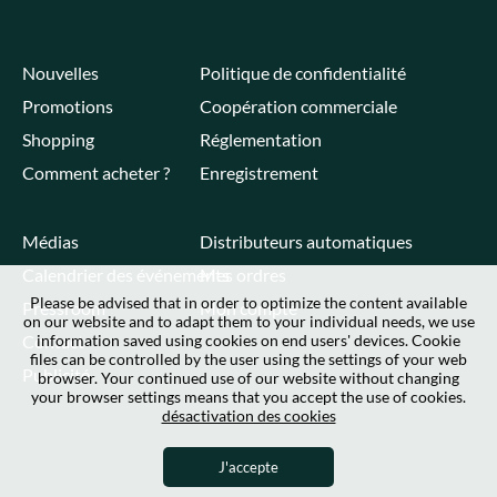
Nouvelles
Politique de confidentialité
Promotions
Coopération commerciale
Shopping
Réglementation
Comment acheter ?
Enregistrement
Médias
Distributeurs automatiques
Calendrier des événements
Mes ordres
Please be advised that in order to optimize the content available
Pressroom
Mon compte
on our website and to adapt them to your individual needs, we use
Contact
information saved using cookies on end users' devices. Cookie
files can be controlled by the user using the settings of your web
Publicité
browser. Your continued use of our website without changing
your browser settings means that you accept the use of cookies.
désactivation des cookies
J'accepte