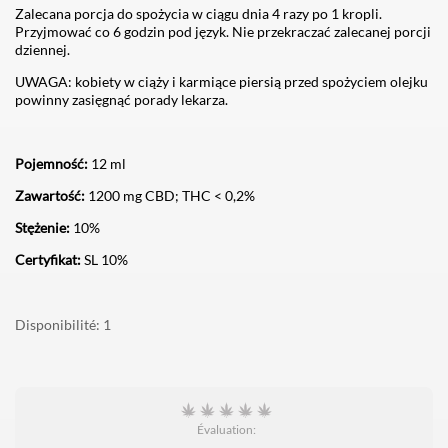
Zalecana porcja do spożycia w ciągu dnia 4 razy po 1 kropli.
Przyjmować co 6 godzin pod język. Nie przekraczać zalecanej porcji
dziennej.
UWAGA: kobiety w ciąży i karmiące piersią przed spożyciem olejku
powinny zasięgnąć porady lekarza.
Pojemność:
12 ml
Zawartość:
1200 mg CBD; THC < 0,2%
Stężenie:
10%
Certyfikat:
SL 10%
Disponibilité
1
Évaluation: