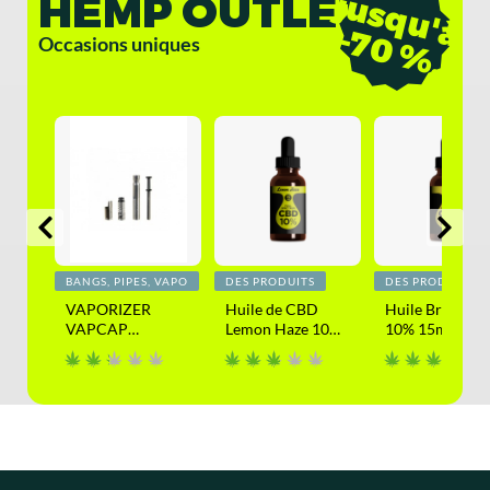
HEMP OUTLET
j
u
s
q
u
'
à
7
0
%
-
.
Occasions uniques
BANGS, PIPES, VAPO
DES PRODUITS
DES PRODUITS
CBD
VAPORIZER
Huile de CBD
Huile Brute C
VAPCAP
Lemon Haze 10%
10% 15ml
DYNAVAP
15ml