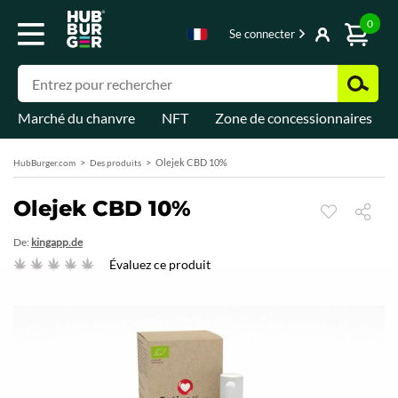
0
Se connecter
Marché du chanvre
NFT
Zone de concessionnaires
Olejek CBD 10%
HubBurger.com
Des produits
Olejek CBD 10%
De:
kingapp.de
Évaluez ce produit