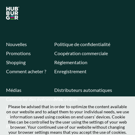
Nouvelles
Politique de confidentialité
Promotions
Coopération commerciale
Shopping
Réglementation
Comment acheter ?
Enregistrement
Médias
Distributeurs automatiques
Calendrier des événements
Mes ordres
Please be advised that in order to optimize the content available
Pressroom
Mon compte
on our website and to adapt them to your individual needs, we use
Contact
information saved using cookies on end users' devices. Cookie
files can be controlled by the user using the settings of your web
Publicité
browser. Your continued use of our website without changing
your browser settings means that you accept the use of cookies.