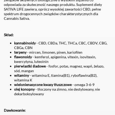
odpowiada za skuteczność naszego produktu. Suplement diety
SATIVA LIFE zawiera, oprócz wysokiej zawartości CBD, pełne
spektrum drogocennych związków charakterystycznych dla
Cannabis Sativa.
Skład:
kannabinoidy
- CBD, CBDa, THC, THCa, CBC, CBDV, CBG,
CBGa, CBN
terpeny
- mircen, limonen, pinen, kariofilen
flawonoidy
- kemferol, apigenina, vitexin, isovitexin,
kwercytyna, luteoinin
pierwiastki śladowe
- fosfor, potas, magnez, wapń, żelazo,
sód, mangan
witaminy
- witamina E, tiamina(B1), ryboflawina(B2),
witamina K
wielonienasycone kwasy tłuszczowe
- omega 3-6-9
olej konopny
- tłoczony na zimno, nie destylowany, nie
dekarboksylowany
Dawkowanie: