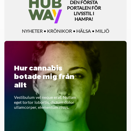
DEN FÖRSTA
PORTALEN FÖR
LIVSSTIL I
HAMPA!
NYHETER • KRÖNIKOR • HÄLSA • MILJÖ
Hur cannabis
botade mig från
allt
Vestibulum vel neque erat. Nullam
eget tortor lobortis, dictum dolor
ullamcorper, elementum risus.
LÄS HELA