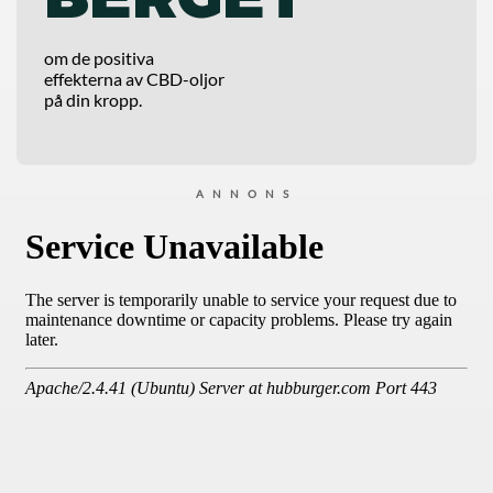
om de positiva
effekterna av CBD-oljor
på din kropp.
ANNONS