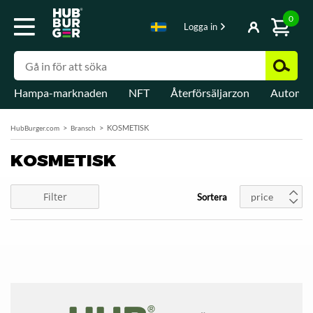
0
Logga in
Hampa-marknaden
NFT
Återförsäljarzon
Automat
KOSMETISK
HubBurger.com
Bransch
KOSMETISK
Filter
price
Sortera