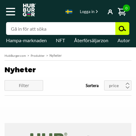
0
Logga in
Hampa-marknaden
NFT
Återförsäljarzon
Automat
Nyheter
HubBurger.com
Produkter
Nyheter
Filter
price
Sortera