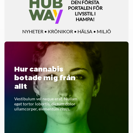
DEN FÖRSTA
PORTALEN FÖR
LIVSSTIL I
HAMPA!
NYHETER • KRÖNIKOR • HÄLSA • MILJÖ
Hur cannabis
botade mig från
allt
Vestibulum vel neque erat. Nullam
eget tortor lobortis, dictum dolor
ullamcorper, elementum risus.
LÄS HELA