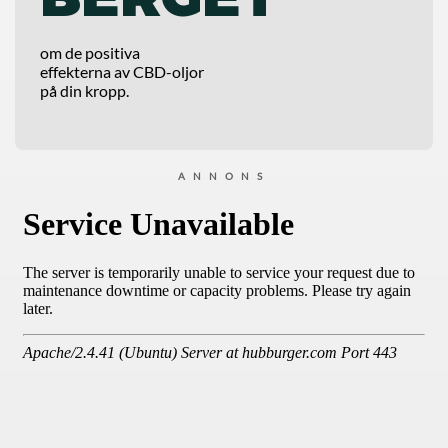
om de positiva
effekterna av CBD-oljor
på din kropp.
ANNONS