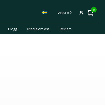
0
Logga in
Blogg
Media om oss
Reklam