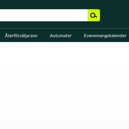
Återförsäljarzon
Automater
Evenemangskalender