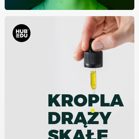
KROPLA
DRĄZY
SKAŁĘ