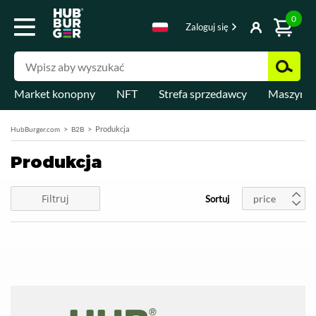
0
Zaloguj się
Market konopny
NFT
Strefa sprzedawcy
Maszyny 
Produkcja
HubBurger.com
B2B
Produkcja
Filtruj
price
Sortuj