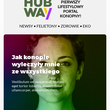
PIERWSZY
LIFESTYLOWY
PORTAL
KONOPNY!
NEWSY • FELIETONY • ZDROWIE • EKO
Jak konopie
wyleczyły mnie
ze wszystkiego
Vestibulum vel neque erat. Nullam
eget tortor lobortis, dictum dolor
ullamcorper, elementum risus.
CZYTAJ CAŁOŚĆ