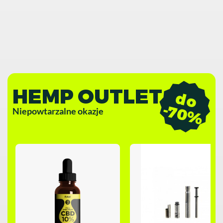
HEMP OUTLET
d
o
7
0
-
%
Niepowtarzalne okazje