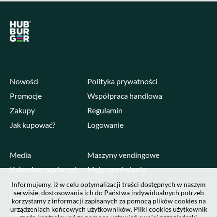
Nowości
Polityka prywatności
Promocje
Współpraca handlowa
Zakupy
Regulamin
Jak kupować?
Logowanie
Media
Maszyny vendingowe
Kalendarz wydarzeń
Moje zamówienia
Pressroom
Moje konto
Informujemy, iż w celu optymalizacji treści dostępnych w naszym
serwisie, dostosowania ich do Państwa indywidualnych potrzeb
Kontakt
korzystamy z informacji zapisanych za pomocą plików cookies na
urządzeniach końcowych użytkowników. Pliki cookies użytkownik
Reklama