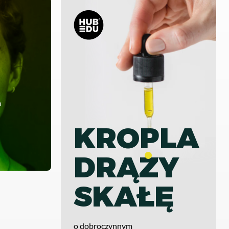
m
KROPLA
DRĄZY
SKAŁĘ
o dobroczynnym