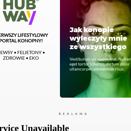
Jak konopie
ERWSZY LIFESTYLOWY
wyleczyły mnie
PORTAL KONOPNY!
ze wszystkiego
EWSY • FELIETONY •
ZDROWIE • EKO
Vestibulum vel neque erat. Nulla
eget tortor lobortis, dictum dolor
ullamcorper, elementum risus.
CZYTAJ CAŁOŚĆ
REKLAMA