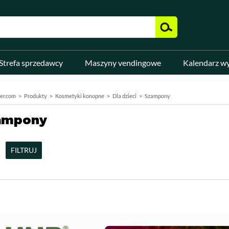
Strefa sprzedawcy
Maszyny vendingowe
Kalendarz w
er.com
Produkty
Kosmetyki konopne
Dla dzieci
Szampony
ampony
FILTRUJ