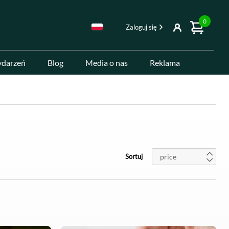
0
Zaloguj się
ydarzeń
Blog
Media o nas
Reklama
price
Sortuj