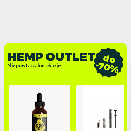
HEMP OUTLET
d
o
7
0
-
%
Niepowtarzalne okazje