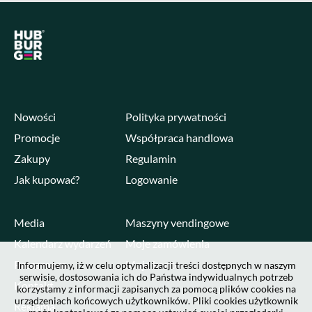
Nowości
Polityka prywatności
Promocje
Współpraca handlowa
Zakupy
Regulamin
Jak kupować?
Logowanie
Media
Maszyny vendingowe
Kalendarz wydarzeń
Moje zamówienia
Pressroom
Moje konto
Informujemy, iż w celu optymalizacji treści dostępnych w naszym
serwisie, dostosowania ich do Państwa indywidualnych potrzeb
Kontakt
korzystamy z informacji zapisanych za pomocą plików cookies na
urządzeniach końcowych użytkowników. Pliki cookies użytkownik
Reklama