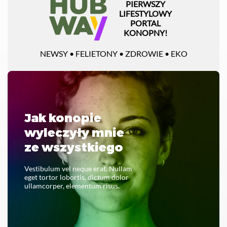
PIERWSZY
LIFESTYLOWY
PORTAL
KONOPNY!
NEWSY • FELIETONY • ZDROWIE • EKO
Jak konopie
wyleczyły mnie
ze wszystkiego
Vestibulum vel neque erat. Nullam
eget tortor lobortis, dictum dolor
ullamcorper, elementum risus.
CZYTAJ CAŁOŚĆ