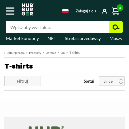
0
Zaloguj się
Market konopny
NFT
Strefa sprzedawcy
Maszyny 
T-shirts
HubBurger.com
Produkty
Ubrania
On
T-shirts
Filtruj
price
Sortuj