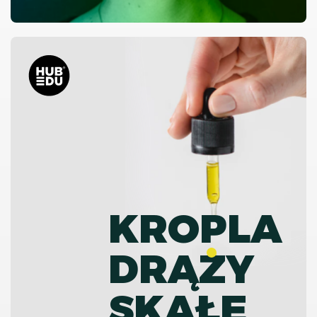
KROPLA
DRĄZY
SKAŁĘ