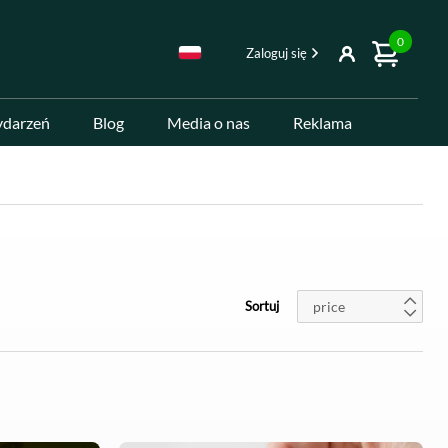
0
Zaloguj się
ydarzeń
Blog
Media o nas
Reklama
price
Sortuj