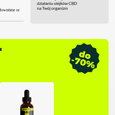
działaniu olejków CBD
na Twój organizm
T
d
o
7
0
-
%