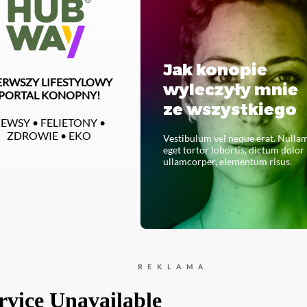
Jak konopie
ERWSZY LIFESTYLOWY
wyleczyły mnie
PORTAL KONOPNY!
ze wszystkiego
EWSY • FELIETONY •
ZDROWIE • EKO
Vestibulum vel neque erat. Nulla
eget tortor lobortis, dictum dolor
ullamcorper, elementum risus.
CZYTAJ CAŁOŚĆ
REKLAMA