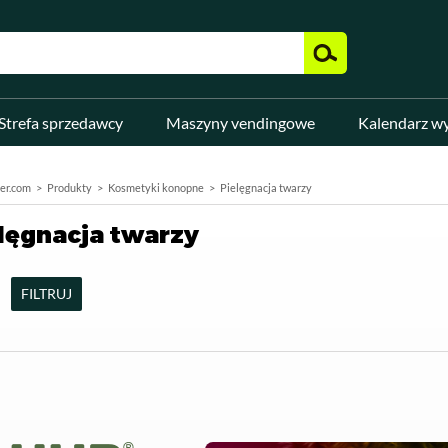
Strefa sprzedawcy
Maszyny vendingowe
Kalendarz w
er.com
Produkty
Kosmetyki konopne
Pielęgnacja twarzy
lęgnacja twarzy
FILTRUJ