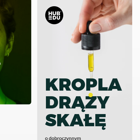
m
KROPLA
DRĄZY
SKAŁĘ
o dobroczynnym