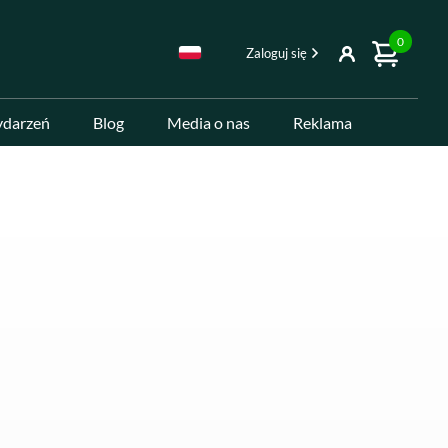
0
Zaloguj się
ydarzeń
Blog
Media o nas
Reklama