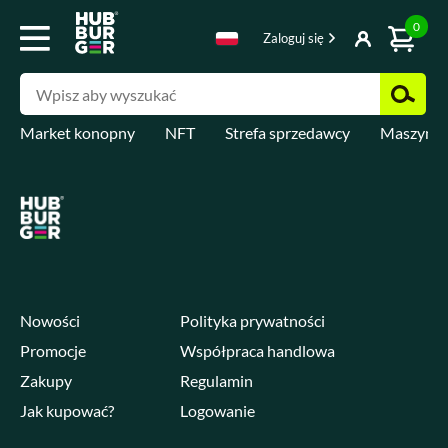
0
Zaloguj się
Market konopny
NFT
Strefa sprzedawcy
Maszyny 
Nowości
Polityka prywatności
Promocje
Współpraca handlowa
Zakupy
Regulamin
Jak kupować?
Logowanie