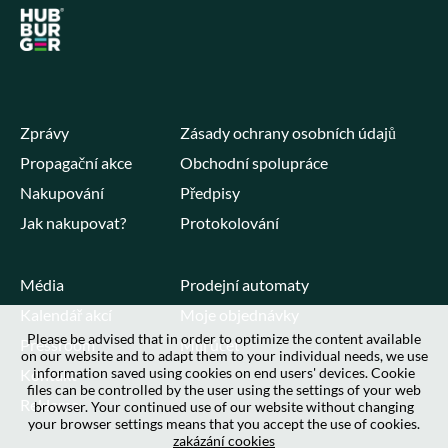
Zprávy
Zásady ochrany osobních údajů
Propagační akce
Obchodní spolupráce
Nakupování
Předpisy
Jak nakupovat?
Protokolování
Média
Prodejní automaty
Kalendář akcí
Moje objednávky
Please be advised that in order to optimize the content available
Pressroom
Můj účet
on our website and to adapt them to your individual needs, we use
information saved using cookies on end users' devices. Cookie
Kontakt
files can be controlled by the user using the settings of your web
Reklama
browser. Your continued use of our website without changing
your browser settings means that you accept the use of cookies.
zakázání cookies