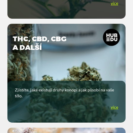
více
THC, CBD, CBG
A DALŠÍ
Zjistěte, jaké existují druhy konopí a jak působí na vaše
tělo.
více