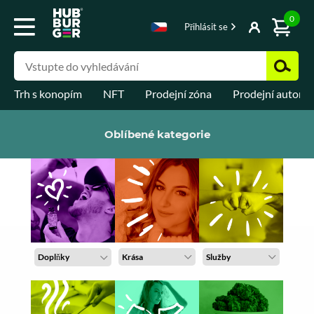
0
Přihlásit se
Trh s konopím
NFT
Prodejní zóna
Prodejní automa
Oblíbené kategorie
Doplňky
Krása
Služby