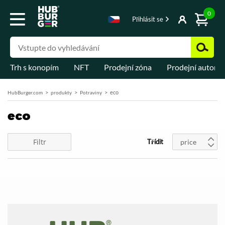
0
Přihlásit se
Trh s konopím
NFT
Prodejní zóna
Prodejní automa
eco
HubBurger.com
produkty
Potraviny
eco
Filtr
Třídit
price