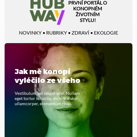
PRVNÍ PORTÁL O
KONOPNÉM
ŽIVOTNÍM
STYLU!
NOVINKY • RUBRIKY • ZDRAVÍ • EKOLOGIE
Jak mě konopí
vyléčilo ze všeho
Vestibulum vel neque erat. Nullam
eget tortor lobortis, dictum dolor
ullamcorper, elementum risus.
PŘEČTĚTE SI CELÝ ČLÁNEK