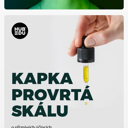
KAPKA
PROVRTÁ
SKÁLU
o příznivých účincích