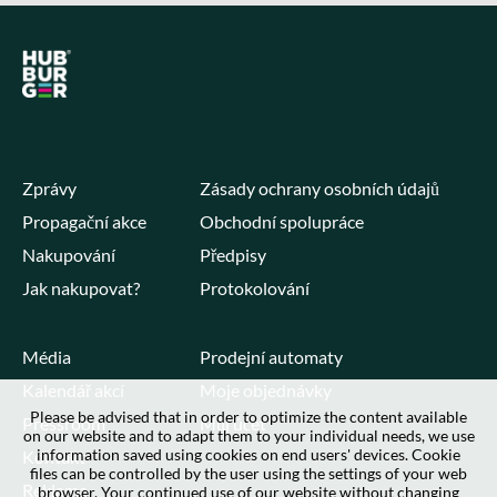
Zprávy
Zásady ochrany osobních údajů
Propagační akce
Obchodní spolupráce
Nakupování
Předpisy
Jak nakupovat?
Protokolování
Média
Prodejní automaty
Kalendář akcí
Moje objednávky
Please be advised that in order to optimize the content available
Pressroom
Můj účet
on our website and to adapt them to your individual needs, we use
information saved using cookies on end users' devices. Cookie
Kontakt
files can be controlled by the user using the settings of your web
Reklama
browser. Your continued use of our website without changing