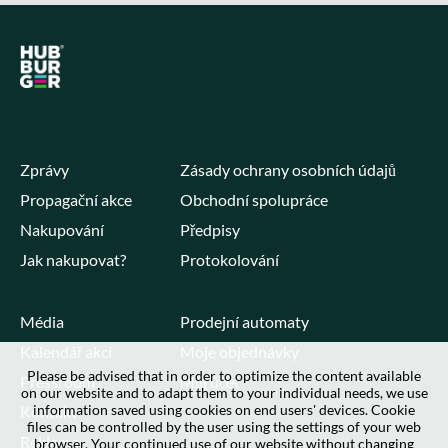
Zprávy
Zásady ochrany osobních údajů
Propagační akce
Obchodní spolupráce
Nakupování
Předpisy
Jak nakupovat?
Protokolování
Média
Prodejní automaty
Kalendář akcí
Moje objednávky
Please be advised that in order to optimize the content available
Pressroom
Můj účet
on our website and to adapt them to your individual needs, we use
information saved using cookies on end users' devices. Cookie
Kontakt
files can be controlled by the user using the settings of your web
Reklama
browser. Your continued use of our website without changing