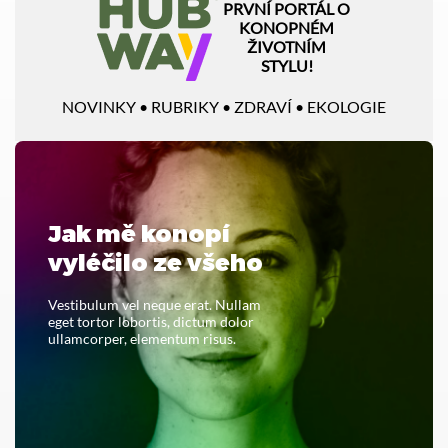
PRVNÍ PORTÁL O
KONOPNÉM
ŽIVOTNÍM
STYLU!
NOVINKY • RUBRIKY • ZDRAVÍ • EKOLOGIE
Jak mě konopí
vyléčilo ze všeho
Vestibulum vel neque erat. Nullam
eget tortor lobortis, dictum dolor
ullamcorper, elementum risus.
PŘEČTĚTE SI CELÝ ČLÁNEK