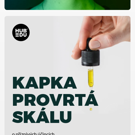
KAPKA
PROVRTÁ
SKÁLU
o příznivých účincích