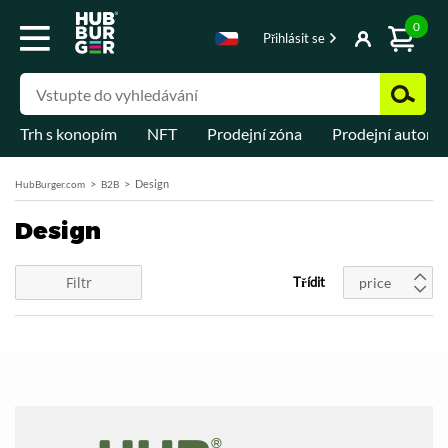
0
Přihlásit se
Trh s konopím
NFT
Prodejní zóna
Prodejní automa
Design
HubBurger.com
B2B
Design
Filtr
Třídit
price