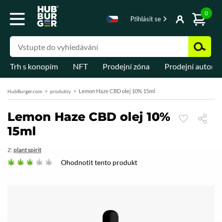
0
Přihlásit se
Trh s konopím
NFT
Prodejní zóna
Prodejní automa
Lemon Haze CBD olej 10% 15ml
HubBurger.com
produkty
Lemon Haze CBD olej 10%
15ml
Z:
plant spirit
Ohodnotit tento produkt