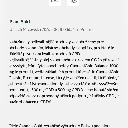
Plant Spirit
Ulicích
Migowska 70A
80-287
Gdańsk
Polsko
Nabízíme ty nejkvalitnější produkty za dobré ceny pro:
obchody s konopím, lékárny, obchody s doplňky, pro které je
důležitá prvotřídní kvalita produktů CBD.
Nejkvalitnější zlatý olej s konopným extraktem CO2 s přirozeně
se vyskytujícími fytocannabinoidy. CannabiGold Balance 1000
mg je produkt, vedle základních produktů ze série CannabiGold
Classic, Premium, Intense, který je zaměřen na lidi, kteří hledají
jak neutrální fytocannabinoidy, tak v kyselé formě s vyváženým
poměrem, tj. 500 mg CBD a 500 mg CBDA. Jeho bohaté složení
odpovídá za tzv. doprovodný účinek podporující účinky CBD je
navíc obohacen o CBDA.
Oleje CannabiGold, vyráběné výhradně v Polsku pod plnou