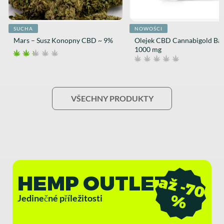
SUCHA
NOWOŚCI
Mars – Susz Konopny CBD ~ 9%
Olejek CBD Cannabigold Ba
1000 mg
VŠECHNY PRODUKTY
HEMP OUTLET
a
ž
-
7
0
%
Jedinečné příležitosti