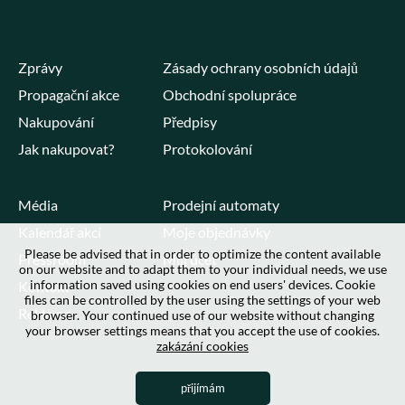
Zprávy
Zásady ochrany osobních údajů
Propagační akce
Obchodní spolupráce
Nakupování
Předpisy
Jak nakupovat?
Protokolování
Média
Prodejní automaty
Kalendář akcí
Moje objednávky
Please be advised that in order to optimize the content available
Pressroom
Můj účet
on our website and to adapt them to your individual needs, we use
information saved using cookies on end users' devices. Cookie
Kontakt
files can be controlled by the user using the settings of your web
Reklama
browser. Your continued use of our website without changing
your browser settings means that you accept the use of cookies.
zakázání cookies
přijímám