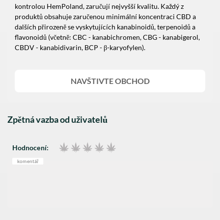
kontrolou HemPoland, zaručují nejvyšší kvalitu. Každý z
produktů obsahuje zaručenou minimální koncentraci CBD a
dalších přirozeně se vyskytujících kanabinoidů, terpenoidů a
flavonoidů (včetně: CBC - kanabichromen, CBG - kanabigerol,
CBDV - kanabidivarin, BCP - β-karyofylen).
NAVŠTIVTE OBCHOD
Zpětná vazba od uživatelů
Hodnocení:
komentář