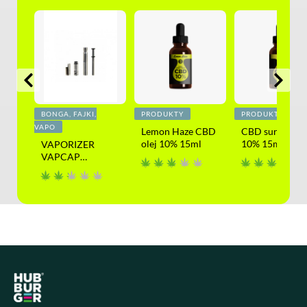
BONGA, FAJKI,
PRODUKTY
PRODUKTY
VAPO
lej
Lemon Haze CBD
CBD surový ole
olej 10% 15ml
10% 15ml
VAPORIZER
VAPCAP
DYNAVAP