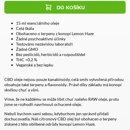
DO KOŠÍKU
15 ml esenciálního oleje
Celá škála
Obohaceno o terpeny z konopí Lemon Haze
Žádné psychoaktivní účinky
Testováno nezávislou laboratoří
Žádné GMO
Bez pesticidů, herbicidů a rozpouštědel
THC <0,2 %
Veganské a bez lepku
CBD oleje nejsou pouze kanabinoidy, celá směs vytvořená přírodou
obsahuje také terpeny a flavonoidy.. Právě díky základu má konopí
skvělou chuť a vůni.
Víme, že ne každému se může líbit chuť našeho RAW oleje, proto
jsme se rozhodli navrhnout ochucené oleje.
Nebyli bychom sami sebou, kdybychom jen správně přidali
dochucovadla. Náš citronový CBD olej byl obohacen o terpeny
získané z této oblíbené odrůdy konopí Lemon Haze.