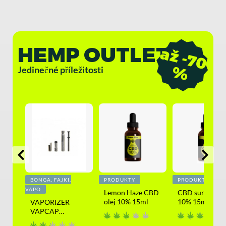
HEMP OUTLET
a
ž
-
7
0
%
Jedinečné příležitosti
BONGA, FAJKI,
PRODUKTY
PRODUKTY
VAPO
lej
Lemon Haze CBD
CBD surový ole
olej 10% 15ml
10% 15ml
VAPORIZER
VAPCAP
DYNAVAP