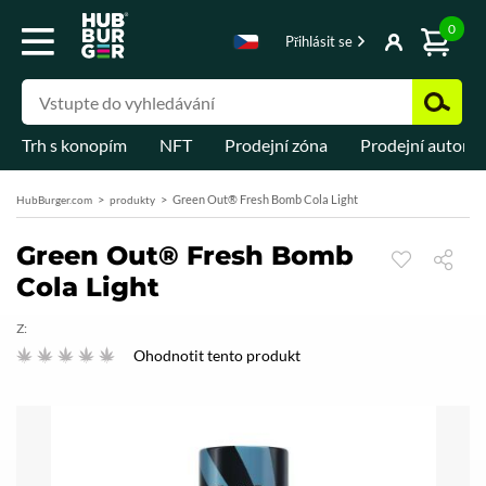
0
Přihlásit se
Trh s konopím
NFT
Prodejní zóna
Prodejní automa
Green Out® Fresh Bomb Cola Light
HubBurger.com
produkty
Green Out® Fresh Bomb
Cola Light
Z:
Ohodnotit tento produkt