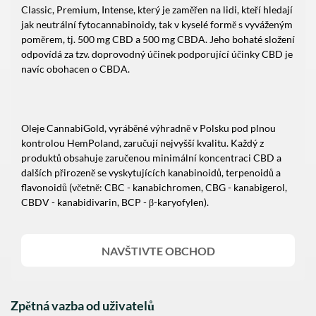
Classic, Premium, Intense, který je zaměřen na lidi, kteří hledají
jak neutrální fytocannabinoidy, tak v kyselé formě s vyváženým
poměrem, tj. 500 mg CBD a 500 mg CBDA. Jeho bohaté složení
odpovídá za tzv. doprovodný účinek podporující účinky CBD je
navíc obohacen o CBDA.
Oleje CannabiGold, vyráběné výhradně v Polsku pod plnou
kontrolou HemPoland, zaručují nejvyšší kvalitu. Každý z
produktů obsahuje zaručenou minimální koncentraci CBD a
dalších přirozeně se vyskytujících kanabinoidů, terpenoidů a
flavonoidů (včetně: CBC - kanabichromen, CBG - kanabigerol,
CBDV - kanabidivarin, BCP - β-karyofylen).
NAVŠTIVTE OBCHOD
Zpětná vazba od uživatelů