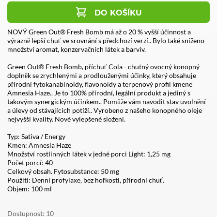
DO KOŠÍKU
NOVÝ Green Out® Fresh Bomb má až o 20 % vyšší účinnost a
výrazně lepší chuť ve srovnání s předchozí verzí.. Bylo také sníženo
množství aromat, konzervačních látek a barviv.
Green Out® Fresh Bomb, příchuť Cola - chutný ovocný konopný
doplněk se zrychlenými a prodlouženými účinky, který obsahuje
přírodní fytokanabinoidy, flavonoidy a terpenový profil kmene
Amnesia Haze.. Je to 100% přírodní, legální produkt a jediný s
takovým synergickým účinkem.. Pomůže vám navodit stav uvolnění
a úlevy od stávajících potíží.. Vyrobeno z našeho konopného oleje
nejvyšší kvality. Nové vylepšené složení.
Typ: Sativa / Energy
Kmen: Amnesia Haze
Množství rostlinných látek v jedné porci Light: 1,25 mg
Počet porcí: 40
Celkový obsah. Fytosubstance: 50 mg
Použití: Denní profylaxe, bez hořkosti, přírodní chuť.
Objem: 100 ml
Dostupnost
10