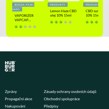
BONGA, FAJKI,
PRODUKTY
PRODUKTY
VAPO
lej
Lemon Haze CBD
CBD surový ole
olej 10% 15ml
10% 15ml
VAPORIZER
VAPCAP
DYNAVAP
Zprávy
Zásady ochrany osobních údajů
Propagační akce
Obchodní spolupráce
Nakupování
Předpisy