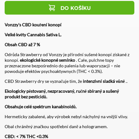
DO KOŠÍKU
Vonzzy's CBD kouření konopí
Velké květy Cannabis Sativa L.
Obsah CBD až 7 %
Odrůda Strawberry od Vonzzy je přírodní sušené konopí získané z
konopí.
ekologické konopné semínko
. Całe, pulchne topy
przeznaczone bezpośrednio do palenia lub waporyzacji – nie
powoduje efektów psychoaktywnych (THC < 0.3%).
CBD Strawberry dry se vyznačuje tím, že
intenzivní sladká vůně
..
Ekologicky pěstovaný, nezpracovaný, ručně sbíraný a sušený
produkt bez pesticidů.
Obsahuje celé spektrum kanabinoidů.
Hermeticky zabalené, aby výrobek nebyl náchylný na vnější vlivy.
Obal chráněný značkou spotřební daně a hologramem.
CBD: < 7% THC <0.3%