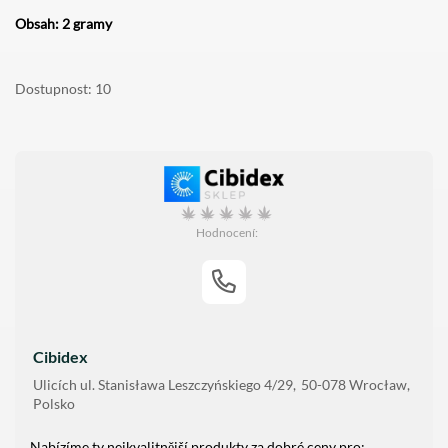
Obsah: 2 gramy
Dostupnost
10
Hodnocení:
Cibidex
Ulicích
ul. Stanisława Leszczyńskiego 4/29
50-078
Wrocław
Polsko
Nabízíme ty nejkvalitnější produkty za dobré ceny pro: