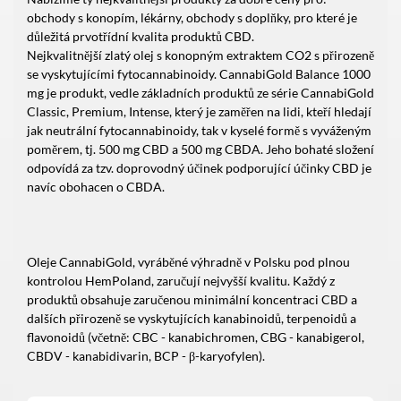
obchody s konopím, lékárny, obchody s doplňky, pro které je
důležitá prvotřídní kvalita produktů CBD.
Nejkvalitnější zlatý olej s konopným extraktem CO2 s přirozeně
se vyskytujícími fytocannabinoidy. CannabiGold Balance 1000
mg je produkt, vedle základních produktů ze série CannabiGold
Classic, Premium, Intense, který je zaměřen na lidi, kteří hledají
jak neutrální fytocannabinoidy, tak v kyselé formě s vyváženým
poměrem, tj. 500 mg CBD a 500 mg CBDA. Jeho bohaté složení
odpovídá za tzv. doprovodný účinek podporující účinky CBD je
navíc obohacen o CBDA.
Oleje CannabiGold, vyráběné výhradně v Polsku pod plnou
kontrolou HemPoland, zaručují nejvyšší kvalitu. Každý z
produktů obsahuje zaručenou minimální koncentraci CBD a
dalších přirozeně se vyskytujících kanabinoidů, terpenoidů a
flavonoidů (včetně: CBC - kanabichromen, CBG - kanabigerol,
CBDV - kanabidivarin, BCP - β-karyofylen).