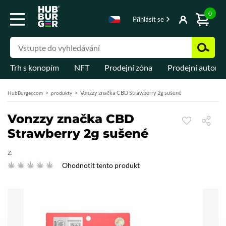
0
Přihlásit se
Trh s konopím
NFT
Prodejní zóna
Prodejní automa
Vonzzy značka CBD Strawberry 2g sušené
HubBurger.com
produkty
Vonzzy značka CBD
Strawberry 2g sušené
Z:
Ohodnotit tento produkt