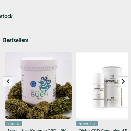
stock
Bestsellers
SUCHA
NOWOŚCI
Mars – Susz Konopny CBD ~ 9%
Olejek CBD Cannabigold Ba