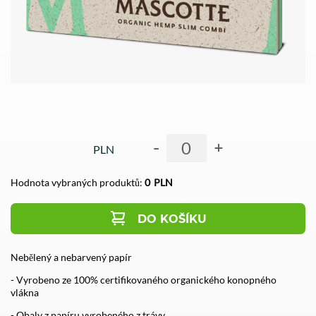
-
+
PLN
Hodnota vybraných produktů:
0
PLN
DO KOŠÍKU
Nebělený a nebarvený papír
- Vyrobeno ze 100% certifikovaného organického konopného
vlákna
- Obaly z papíru vyrobeného z trávy