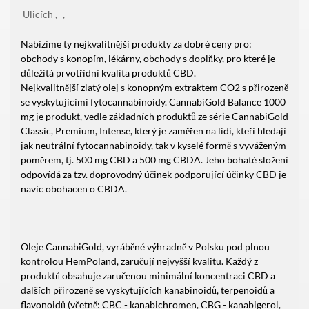
Ulicích
Nabízíme ty nejkvalitnější produkty za dobré ceny pro:
obchody s konopím, lékárny, obchody s doplňky, pro které je
důležitá prvotřídní kvalita produktů CBD.
Nejkvalitnější zlatý olej s konopným extraktem CO2 s přirozeně
se vyskytujícími fytocannabinoidy. CannabiGold Balance 1000
mg je produkt, vedle základních produktů ze série CannabiGold
Classic, Premium, Intense, který je zaměřen na lidi, kteří hledají
jak neutrální fytocannabinoidy, tak v kyselé formě s vyváženým
poměrem, tj. 500 mg CBD a 500 mg CBDA. Jeho bohaté složení
odpovídá za tzv. doprovodný účinek podporující účinky CBD je
navíc obohacen o CBDA.
Oleje CannabiGold, vyráběné výhradně v Polsku pod plnou
kontrolou HemPoland, zaručují nejvyšší kvalitu. Každý z
produktů obsahuje zaručenou minimální koncentraci CBD a
dalších přirozeně se vyskytujících kanabinoidů, terpenoidů a
flavonoidů (včetně: CBC - kanabichromen, CBG - kanabigerol,