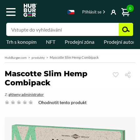
0
Přihlásit se
Trh s konopím
NFT
Prodejní zóna
Prodejní automa
Mascotte Slim Hemp Combipack
HubBurger.com
produkty
Mascotte Slim Hemp
Combipack
Z:
główny administrator
Ohodnotit tento produkt