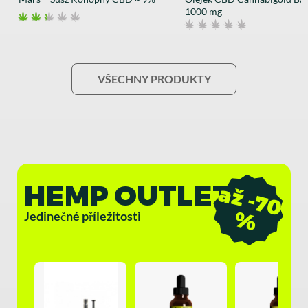
1000 mg
VŠECHNY PRODUKTY
HEMP OUTLET
a
ž
-
7
0
%
Jedinečné příležitosti