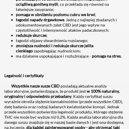
uciążliwą gonitwą myśli
, co przekłada się również na
łatwiejsze zasypianie;
pomaga w obniżeniu poziomu cukru we krwi
;
łagodzi napady drgawkowe
. Jedną z najlepiej zbadanych i
udokumentowanych zalet CBD jest jego wpływ na
częstotliwość i intensywność ataków padaczkowych;
redukuje skurcze;
łagodzi objawy stwardnienia rozsianego;
zmniejsza nudności i redukuje skurcze jelita
cienkiego
zapobiegając nudnościom;
ma działanie uspokajające i rozluźniające -
pomaga na stres.
Legalność i certyfikaty
Wszystkie nasze susze CBD
posiadają aktualne analizy
laboratoryjne, potwierdzające, że produkt jest
w 100% naturalny,
oryginalny i odpowiednio przebadany
. Każdy certyfikat suszu
wyraźnie określa stężenie kannabinoidów (przede wszystkim CBD),
datę badania oraz rodzaj badanych kwiatostanów konopi. Jednak
przede wszystkim potwierdza legalność produktu, którego stężenie
THC nie może być wyższe niż 0,2%. Każda analiza laboratoryjna dla
danego suszu znajduje się w naszej bazie danych i jest ona dostępna,
na życzenie,
dla każdej zainteresowanej osoby - aby otrzymać taki