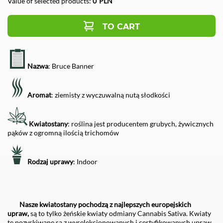
Value of selected products:
0
PLN
TO CART
Nazwa
: Bruce Banner
Aromat
: ziemisty z wyczuwalną nutą słodkości
Kwiatostany
: roślina jest producentem grubych, żywicznych
pąków z ogromną ilością trichomów
Rodzaj uprawy
: Indoor
Nasze kwiatostany
pochodzą z najlepszych europejskich
upraw,
są to tylko żeńskie kwiaty odmiany Cannabis Sativa. Kwiaty
te pozyskiwane są z wyselekcjonowanych i certyfikowanych upraw