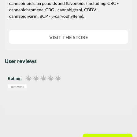
cannabinoids, terpenoids and flavonoids (including: CBC -
cannabichromene, CBG - cannabigerol, CBDV -
cannabidivarin, BCP - β-caryophyllene).
VISIT THE STORE
User reviews
Rating:
comment