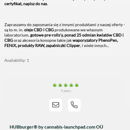
certyfikat, napisz do nas
.
Zapraszamy do zapoznania się z innymi produktami z naszej oferty -
są to m. in.
oleje CBD i CBG
produkowane we własnym
laboratorium,
gotowe pre-rolls'y, ponad 25 odmian kwiatów CBD i
CBG
oraz akcesoria konopne takie jak
waporyzatory PhenoPen,
FENiX, produkty RAW, zapalniczki Clipper
, i wiele innych...
Availability
1
5 stars
HUBburger® by cannabis-launchpad.com OÜ