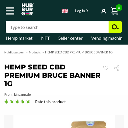
0
Log in
Hemp market
NFT
Seller center
Vending machines
HEMP SEED CBD PREMIUM BRUCE BANNER 1G
HubBurger.com
Products
HEMP SEED CBD
PREMIUM BRUCE BANNER
1G
From:
kingapp.de
Rate this product