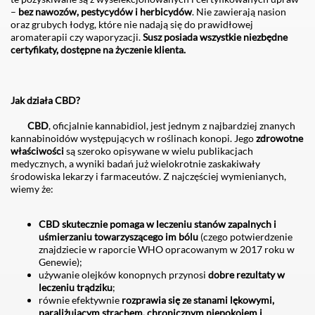
–
bez nawozów, pestycydów i herbicydów
. Nie zawierają nasion
oraz grubych łodyg, które nie nadają się do prawidłowej
aromaterapii czy waporyzacji.
Susz posiada wszystkie niezbędne
certyfikaty, dostępne na życzenie klienta.
Jak działa CBD?
CBD
, oficjalnie kannabidiol, jest jednym z najbardziej znanych
kannabinoidów występujących w roślinach konopi. Jego
zdrowotne
właściwości
są szeroko opisywane w wielu publikacjach
medycznych, a wyniki badań już wielokrotnie zaskakiwały
środowiska lekarzy i farmaceutów. Z najczęściej wymienianych,
wiemy że:
CBD skutecznie pomaga w leczeniu stanów zapalnych i
uśmierzaniu towarzyszącego im bólu
(czego potwierdzenie
znajdziecie w raporcie WHO opracowanym w 2017 roku w
Genewie);
używanie olejków konopnych przynosi
dobre rezultaty w
leczeniu trądziku
;
równie efektywnie
rozprawia się ze stanami lękowymi,
paraliżującym strachem, chronicznym niepokojem i