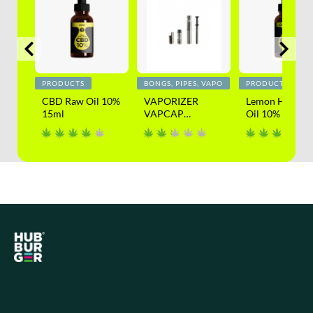
PRODUCTS
BONGS, PIPES, VAPO
PRODUCTS
 CBD
CBD Raw Oil 10%
VAPORIZER
Lemon Haze C
15ml
VAPCAP
Oil 10% 15ml
DYNAVAP