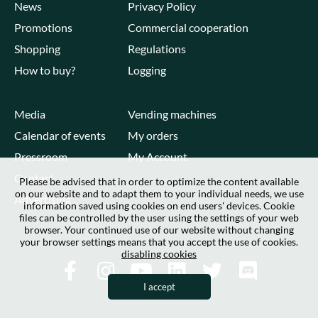
News
Privacy Policy
Promotions
Commercial cooperation
Shopping
Regulations
How to buy?
Logging
Media
Vending machines
Calendar of events
My orders
Pressroom
My Account
Contact
Please be advised that in order to optimize the content available
on our website and to adapt them to your individual needs, we use
Advertising
information saved using cookies on end users' devices. Cookie
files can be controlled by the user using the settings of your web
browser. Your continued use of our website without changing
your browser settings means that you accept the use of cookies.
disabling cookies
I accept