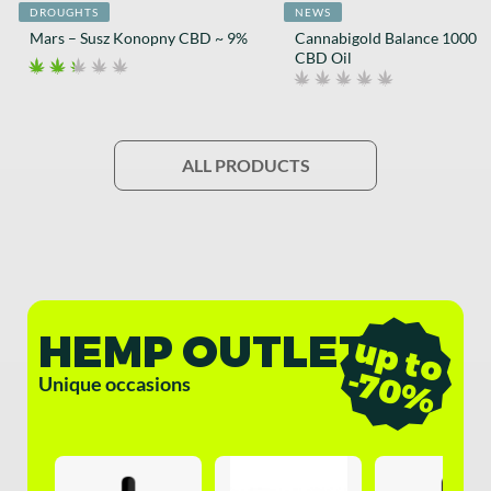
DROUGHTS
NEWS
Mars – Susz Konopny CBD ~ 9%
Cannabigold Balance 1000 
CBD Oil
ALL PRODUCTS
HEMP OUTLET
u
p
t
o
7
0
-
%
Unique occasions