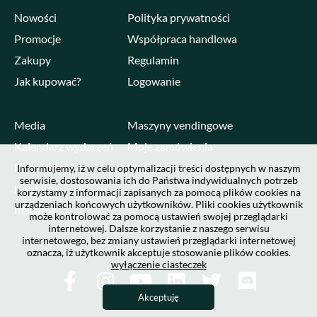
Nowości
Polityka prywatności
Promocje
Współpraca handlowa
Zakupy
Regulamin
Jak kupować?
Logowanie
Media
Maszyny vendingowe
Kalendarz wydarzeń
Moje zamówienia
Pressroom
Moje konto
Informujemy, iż w celu optymalizacji treści dostępnych w naszym
serwisie, dostosowania ich do Państwa indywidualnych potrzeb
Kontakt
korzystamy z informacji zapisanych za pomocą plików cookies na
urządzeniach końcowych użytkowników. Pliki cookies użytkownik
Reklama
może kontrolować za pomocą ustawień swojej przeglądarki
internetowej. Dalsze korzystanie z naszego serwisu
internetowego, bez zmiany ustawień przeglądarki internetowej
oznacza, iż użytkownik akceptuje stosowanie plików cookies.
wyłączenie ciasteczek
Akceptuję