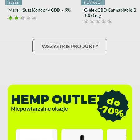
SUSZE
NOWOŚCI
Mars – Susz Konopny CBD ~ 9%
Olejek CBD Cannabigold Ba
1000 mg
WSZYSTKIE PRODUKTY
HEMP OUTLET
d
o
7
0
-
%
Niepowtarzalne okazje