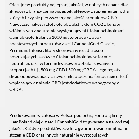
Oferujemy produkty najlepszej jakości, w dobrych cenach dla:
sklepów z branży cannabis, aptek, sklepów z suplementami, dla
których liczy się pierwszorzędna jakość produktów CBD.
Najwyższej jakości złoty olejek z ekstraktem CO2 z konopi
włóknistych z naturalnie występującymi fitokannabinoidami.
CannabiGold Balance 1000 mg to produkt, obok
podstawowych produktów z serii CannabiGold Classic,
Premium, Intense, który skierowany jest dla osób
poszukujących zarówno fitokannabinoidów w formie
neutralnej, jak i w formie kwasowej o zbalansowanych
proporcjach t.j., 500 mg CBD i 500 mg CBDA. Jego bogaty
skład odpowiadający za tzw. efekt otoczenia (entourage effect)
wspierający działanie CBD jest dodatkowo wzbogacony o
CBDA.
Produkowane w całości w Polsce pod pełną kontrolą firmy
HemPoland olejki z serii CannabiGold to gwarancja najwyższej
jakości. Każdy z produktów zawiera gwarantowane minimalne
stężenie CBD oraz innych naturalnie występujących