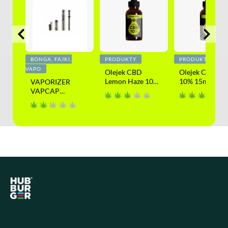
BONGA, FAJKI,
PRODUKTY
PRODUKTY
VAPO
Raw
Olejek CBD
Olejek CBD R
Lemon Haze 10%
10% 15ml
VAPORIZER
15ml
VAPCAP
DYNAVAP