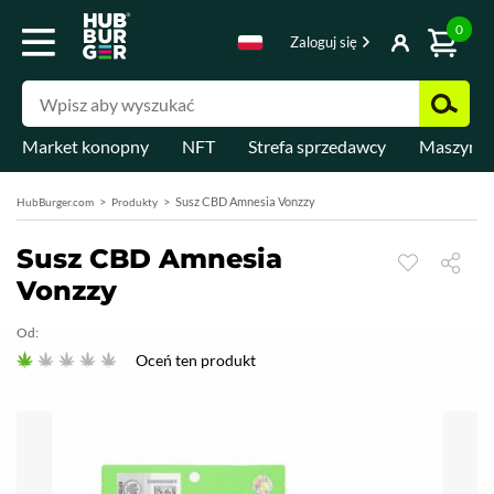
0
Zaloguj się
Market konopny
NFT
Strefa sprzedawcy
Maszyny 
Susz CBD Amnesia Vonzzy
HubBurger.com
Produkty
Susz CBD Amnesia
Vonzzy
Od:
Oceń ten produkt