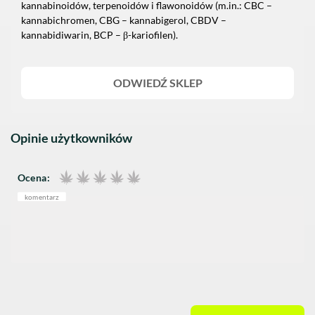
kannabinoidów, terpenoidów i flawonoidów (m.in.: CBC –
kannabichromen, CBG – kannabigerol, CBDV –
kannabidiwarin, BCP – β-kariofilen).
ODWIEDŹ SKLEP
Opinie użytkowników
Ocena:
komentarz