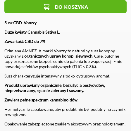
DO KOSZYKA
Susz CBD Vonzzy
Duże kwiaty Cannabis Sativa L.
Zawartość CBD do 7%
Odmiana AMNEZJA marki Vonzzy to naturalny susz konopny
uzyskany z
organicznych upraw konopi siewnych
. Całe, pulchne
topy przeznaczone bezpośrednio do palenia lub waporyzacji – nie
powoduje efektów psychoaktywnych (THC < 0.3%).
Susz charakteryzuje intensywny słodko-cytrusowy aromat.
Produkt uprawiany organicznie, bez użycia pestycydów,
nieprzetworzony, ręcznie zbierany i suszony.
Zawiera pełne spektrum kannabinoidów.
Hermetycznie zapakowane, aby produkt nie był podatny na czynniki
zewnętrzne.
Opakowanie zabezpieczone znakiem akcyzowym oraz hologramem.