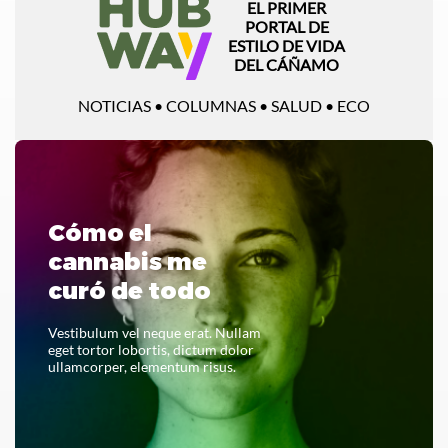
EL PRIMER
PORTAL DE
ESTILO DE VIDA
DEL CÁÑAMO
NOTICIAS • COLUMNAS • SALUD • ECO
Cómo el
cannabis me
curó de todo
Vestibulum vel neque erat. Nullam
eget tortor lobortis, dictum dolor
ullamcorper, elementum risus.
LEER TODO