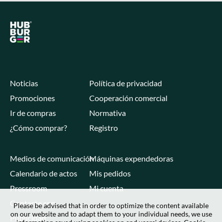
Noticias
Política de privacidad
Promociones
Cooperación comercial
Ir de compras
Normativa
¿Cómo comprar?
Registro
Medios de comunicación
Máquinas expendedoras
Calendario de actos
Mis pedidos
Pressroom
Mi cuenta
Contacte con
Please be advised that in order to optimize the content available
on our website and to adapt them to your individual needs, we use
Publicidad