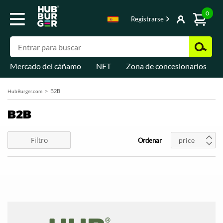
0
Registrarse
Mercado del cáñamo
NFT
Zona de concesionarios
B2B
HubBurger.com
B2B
Filtro
price
Ordenar