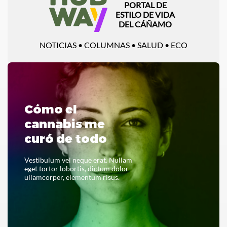
PORTAL DE
ESTILO DE VIDA
DEL CÁÑAMO
NOTICIAS • COLUMNAS • SALUD • ECO
Cómo el
cannabis me
curó de todo
Vestibulum vel neque erat. Nullam
eget tortor lobortis, dictum dolor
ullamcorper, elementum risus.
LEER TODO