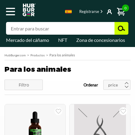
0
Registrarse
Mercado del cáñamo
NFT
Zona de concesionarios
Para los animales
HubBurger.com
Productos
Para los animales
Filtro
price
Ordenar