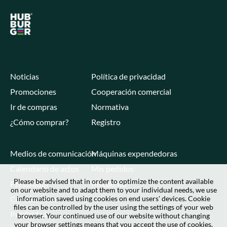
Noticias
Política de privacidad
Promociones
Cooperación comercial
Ir de compras
Normativa
¿Cómo comprar?
Registro
Medios de comunicación
Máquinas expendedoras
Calendario de actos
Mis pedidos
Please be advised that in order to optimize the content available
Pressroom
Mi cuenta
on our website and to adapt them to your individual needs, we use
Contacte con
information saved using cookies on end users' devices. Cookie
files can be controlled by the user using the settings of your web
Publicidad
browser. Your continued use of our website without changing
your browser settings means that you accept the use of cookies.