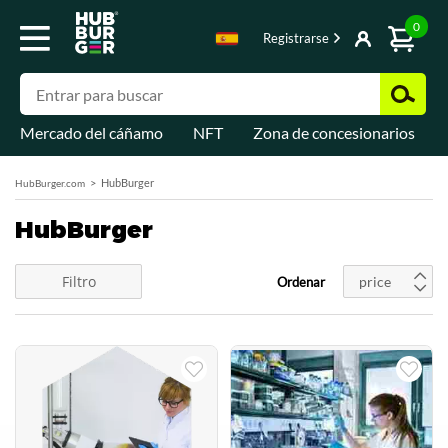
0
Registrarse
Mercado del cáñamo
NFT
Zona de concesionarios
HubBurger
HubBurger.com
HubBurger
Filtro
price
Ordenar