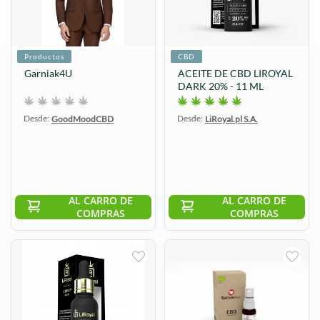
Productos
CBD
Garniak4U
ACEITE DE CBD LIROYAL
DARK 20% - 11 ML
Desde:
Desde:
GoodMoodCBD
LiRoyal.pl S.A.
AL CARRO DE
AL CARRO DE
COMPRAS
COMPRAS