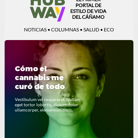
PORTAL DE
ESTILO DE VIDA
DEL CÁÑAMO
NOTICIAS • COLUMNAS • SALUD • ECO
Cómo el
cannabis me
curó de todo
Vestibulum vel neque erat. Nullam
eget tortor lobortis, dictum dolor
ullamcorper, elementum risus.
LEER TODO