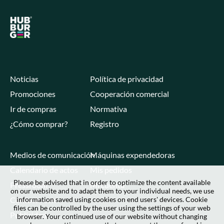
Noticias
Política de privacidad
Promociones
Cooperación comercial
Ir de compras
Normativa
¿Cómo comprar?
Registro
Medios de comunicación
Máquinas expendedoras
Calendario de actos
Mis pedidos
Please be advised that in order to optimize the content available
Pressroom
Mi cuenta
on our website and to adapt them to your individual needs, we use
Contacte con
information saved using cookies on end users' devices. Cookie
files can be controlled by the user using the settings of your web
Publicidad
browser. Your continued use of our website without changing