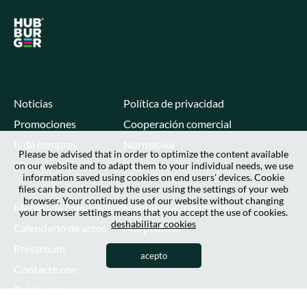
Noticias
Política de privacidad
Promociones
Cooperación comercial
Ir de compras
Normativa
Please be advised that in order to optimize the content available
¿Cómo comprar?
Registro
on our website and to adapt them to your individual needs, we use
information saved using cookies on end users' devices. Cookie
files can be controlled by the user using the settings of your web
browser. Your continued use of our website without changing
Medios de comunicación
Máquinas expendedoras
your browser settings means that you accept the use of cookies.
deshabilitar cookies
Calendario de actos
Mis pedidos
Pressroom
Mi cuenta
acepto
Contacte con
Publicidad