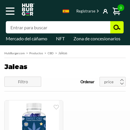
0
Registrarse
Mercado del cáñamo
NFT
Zona de concesionarios
Jaleas
HubBurger.com
Productos
CBD
Jaleas
Filtro
price
Ordenar