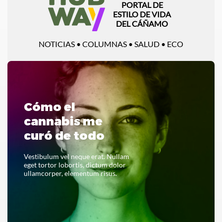
PORTAL DE
ESTILO DE VIDA
DEL CÁÑAMO
NOTICIAS • COLUMNAS • SALUD • ECO
Cómo el
cannabis me
curó de todo
Vestibulum vel neque erat. Nullam
eget tortor lobortis, dictum dolor
ullamcorper, elementum risus.
LEER TODO