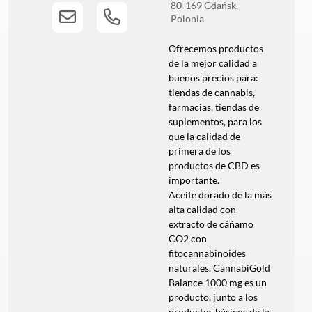
80-169
Gdańsk
Polonia
Ofrecemos productos
de la mejor calidad a
buenos precios para:
tiendas de cannabis,
farmacias, tiendas de
suplementos, para los
que la calidad de
primera de los
productos de CBD es
importante.
Aceite dorado de la más
alta calidad con
extracto de cáñamo
CO2 con
fitocannabinoides
naturales. CannabiGold
Balance 1000 mg es un
producto, junto a los
productos básicos de la