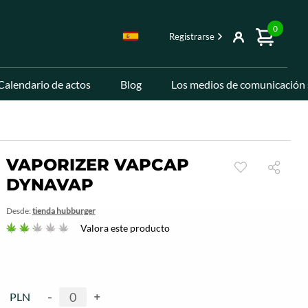
0
Registrarse
Calendario de actos
Blog
Los medios de comunicación 
VAPORIZER VAPCAP
DYNAVAP
Desde:
tienda hubburger
Valora este producto
-
+
PLN