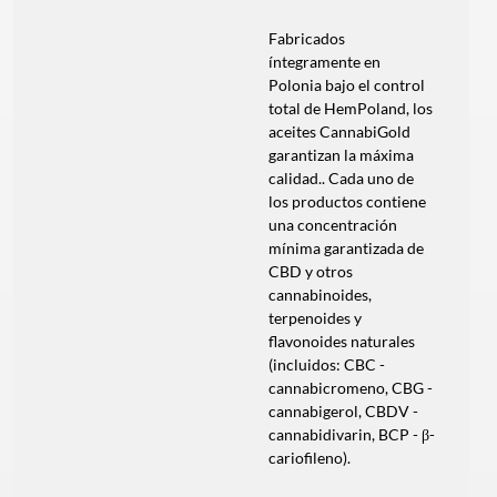
Fabricados
íntegramente en
Polonia bajo el control
total de HemPoland, los
aceites CannabiGold
garantizan la máxima
calidad.. Cada uno de
los productos contiene
una concentración
mínima garantizada de
CBD y otros
cannabinoides,
terpenoides y
flavonoides naturales
(incluidos: CBC -
cannabicromeno, CBG -
cannabigerol, CBDV -
cannabidivarin, BCP - β-
cariofileno).