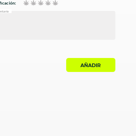
ficación:
ntario
AÑADIR