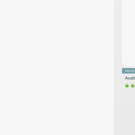
PROD
Acei