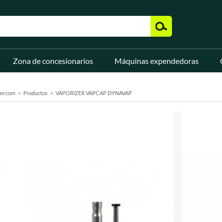
Zona de concesionarios
Máquinas expendedoras
er.com
Productos
VAPORIZER VAPCAP DYNAVAP