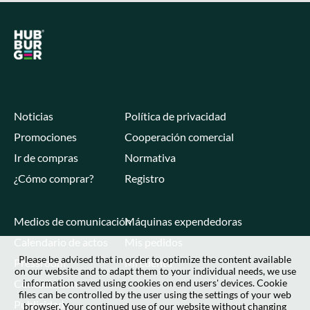
Noticias
Política de privacidad
Promociones
Cooperación comercial
Ir de compras
Normativa
¿Cómo comprar?
Registro
Medios de comunicación
Máquinas expendedoras
Calendario de actos
Mis pedidos
Please be advised that in order to optimize the content available
Pressroom
Mi cuenta
on our website and to adapt them to your individual needs, we use
Contacte con
information saved using cookies on end users' devices. Cookie
files can be controlled by the user using the settings of your web
Publicidad
browser. Your continued use of our website without changing