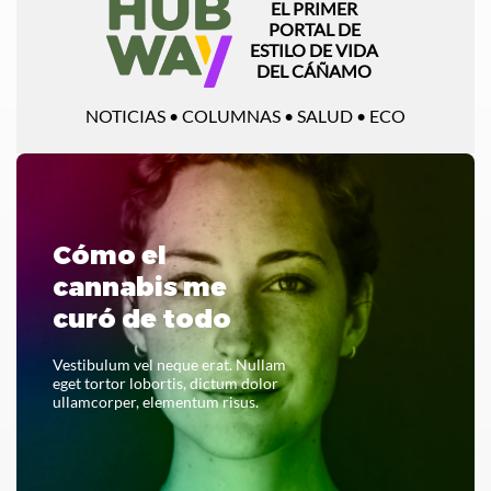
EL PRIMER
PORTAL DE
ESTILO DE VIDA
DEL CÁÑAMO
NOTICIAS • COLUMNAS • SALUD • ECO
Cómo el
cannabis me
curó de todo
Vestibulum vel neque erat. Nullam
eget tortor lobortis, dictum dolor
ullamcorper, elementum risus.
LEER TODO