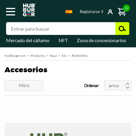
0
Registrarse
Mercado del cáñamo
NFT
Zona de concesionarios
Accesorios
HubBurger.com
Productos
Ropa
Ella
Accesorios
Filtro
price
Ordenar