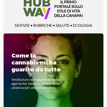
IL PRIMO
PORTALE SULLO
STILE DI VITA
DELLA CANAPA!
NOTIZIE • RUBRICHE • SALUTE • ECOLOGIA
Come la
cannabis mi ha
guarito da tutto
Vestibulum vel neque erat. Nullam
eget tortor lobortis, dictum dolor
ullamcorper, elementum risus.
LEGGI TUTTO