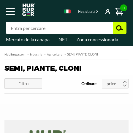
0
Registrati
Mercato della canapa
NFT
Zona concessionaria
Di
SEMI, PIANTE, CLONI
HubBurger.com
Industria
Agricoltura
SEMI, PIANTE, CLONI
Filtro
price
Ordinare