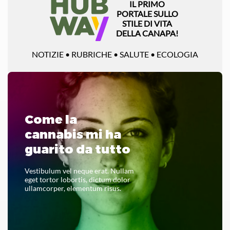
IL PRIMO
PORTALE SULLO
STILE DI VITA
DELLA CANAPA!
NOTIZIE • RUBRICHE • SALUTE • ECOLOGIA
Come la
cannabis mi ha
guarito da tutto
Vestibulum vel neque erat. Nullam
eget tortor lobortis, dictum dolor
ullamcorper, elementum risus.
LEGGI TUTTO