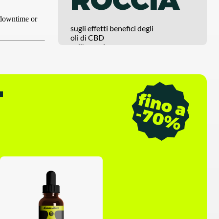
sugli effetti benefici degli
oli di CBD
sull'organismo
T
f
i
n
o
a
7
0
-
%