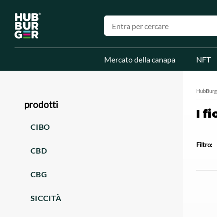
Mercato della canapa
NFT
HubBurg
prodotti
I fi
CIBO
Filtro:
CBD
CBG
SICCITÀ