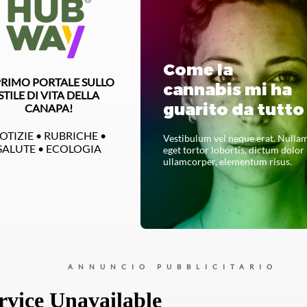
Come la
 PRIMO PORTALE SULLO
cannabis mi ha
STILE DI VITA DELLA
guarito da tutto
CANAPA!
OTIZIE • RUBRICHE •
Vestibulum vel neque erat. Nulla
SALUTE • ECOLOGIA
eget tortor lobortis, dictum dolor
ullamcorper, elementum risus.
LEGGI TUTTO
ANNUNCIO PUBBLICITARIO