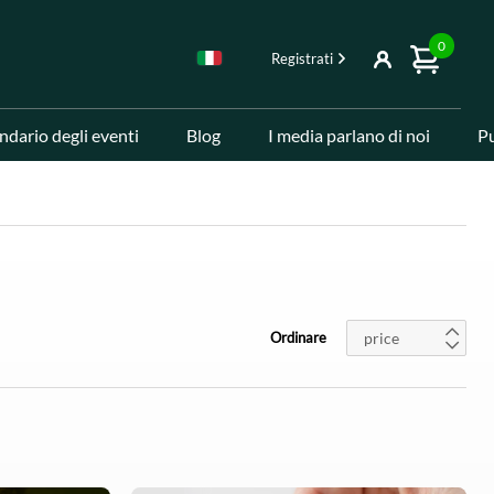
0
Registrati
ndario degli eventi
Blog
I media parlano di noi
Pu
price
Ordinare