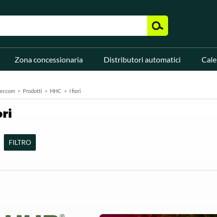
Zona concessionaria
Distributori automatici
Cale
er.com
Prodotti
HHC
I fiori
ori
FILTRO