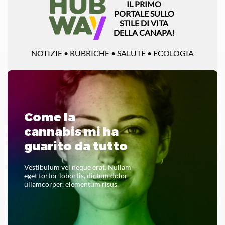
IL PRIMO
PORTALE SULLO
STILE DI VITA
DELLA CANAPA!
NOTIZIE • RUBRICHE • SALUTE • ECOLOGIA
Come la
cannabis mi ha
guarito da tutto
Vestibulum vel neque erat. Nullam
eget tortor lobortis, dictum dolor
ullamcorper, elementum risus.
LEGGI TUTTO