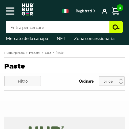
0
Registrati
Mercato della canapa
NFT
Zona concessionaria
Di
Paste
HubBurger.com
Prodotti
CBD
Paste
Filtro
price
Ordinare