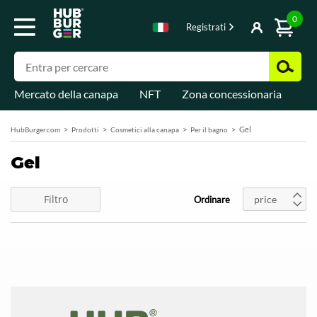
0
Registrati
Mercato della canapa
NFT
Zona concessionaria
Di
Gel
HubBurger.com
Prodotti
Cosmetici alla canapa
Per il bagno
Gel
Filtro
price
Ordinare