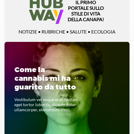
IL PRIMO
PORTALE SULLO
STILE DI VITA
DELLA CANAPA!
NOTIZIE • RUBRICHE • SALUTE • ECOLOGIA
Come la
cannabis mi ha
guarito da tutto
Vestibulum vel neque erat. Nullam
eget tortor lobortis, dictum dolor
ullamcorper, elementum risus.
LEGGI TUTTO