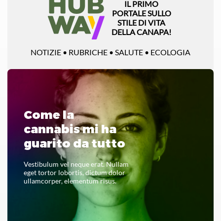
IL PRIMO
PORTALE SULLO
STILE DI VITA
DELLA CANAPA!
NOTIZIE • RUBRICHE • SALUTE • ECOLOGIA
Come la
cannabis mi ha
guarito da tutto
Vestibulum vel neque erat. Nullam
eget tortor lobortis, dictum dolor
ullamcorper, elementum risus.
LEGGI TUTTO