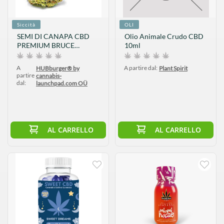
Siccità
OLI
SEMI DI CANAPA CBD
Olio Animale Crudo CBD
PREMIUM BRUCE
10ml
BANNER 5G
A
A partire dal:
HUBburger® by
Plant Spirit
partire
cannabis-
dal:
launchpad.com OÜ
AL CARRELLO
AL CARRELLO