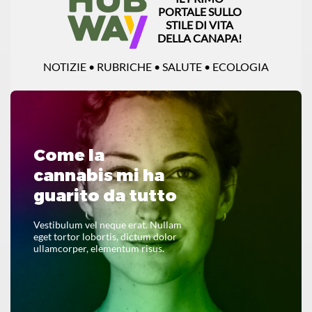
PORTALE SULLO
STILE DI VITA
DELLA CANAPA!
NOTIZIE • RUBRICHE • SALUTE • ECOLOGIA
Come la
cannabis mi ha
guarito da tutto
Vestibulum vel neque erat. Nullam
eget tortor lobortis, dictum dolor
ullamcorper, elementum risus.
LEGGI TUTTO