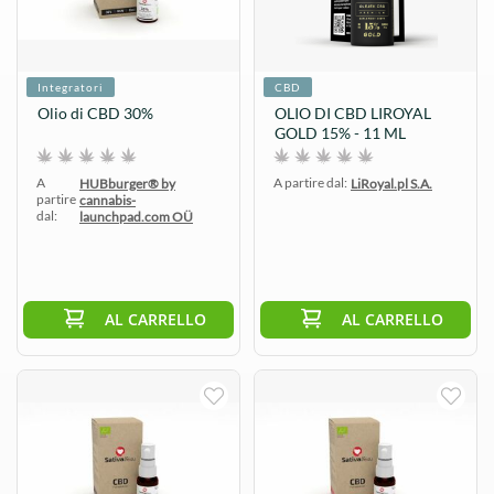
Integratori
CBD
Olio di CBD 30%
OLIO DI CBD LIROYAL
GOLD 15% - 11 ML
A
A partire dal:
HUBburger® by
LiRoyal.pl S.A.
partire
cannabis-
dal:
launchpad.com OÜ
AL CARRELLO
AL CARRELLO