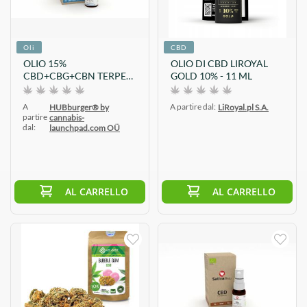
Oli
CBD
OLIO 15%
OLIO DI CBD LIROYAL
CBD+CBG+CBN TERPENI
GOLD 10% - 11 ML
0% THC
A
A partire dal:
HUBburger® by
LiRoyal.pl S.A.
partire
cannabis-
dal:
launchpad.com OÜ
AL CARRELLO
AL CARRELLO