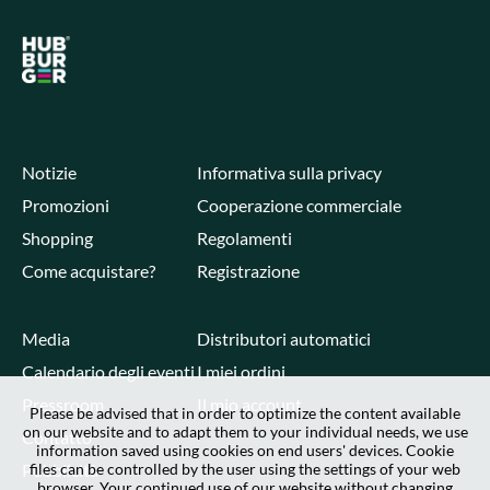
Notizie
Informativa sulla privacy
Promozioni
Cooperazione commerciale
Shopping
Regolamenti
Come acquistare?
Registrazione
Media
Distributori automatici
Calendario degli eventi
I miei ordini
Pressroom
Il mio account
Please be advised that in order to optimize the content available
on our website and to adapt them to your individual needs, we use
Contatto
information saved using cookies on end users' devices. Cookie
Pubblicità
files can be controlled by the user using the settings of your web
browser. Your continued use of our website without changing