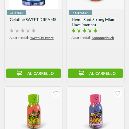
Gelatine
Integratori
Gelatine SWEET DREAMS
Hemp Shot Strong Miami
Haze (mango)
A partire dal:
A partire dal:
SweetCBDstore
Konopny buch
AL CARRELLO
AL CARRELLO