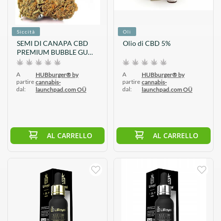
Siccità
Oli
SEMI DI CANAPA CBD
Olio di CBD 5%
PREMIUM BUBBLE GUM
10G
A
A
HUBburger® by
HUBburger® by
partire
partire
cannabis-
cannabis-
dal:
dal:
launchpad.com OÜ
launchpad.com OÜ
AL CARRELLO
AL CARRELLO