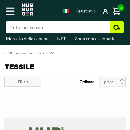
0
Registrati
Mercato della canapa
NFT
Zona concessionaria
Di
TESSILE
HubBurger.com
Industria
TESSILE
Filtro
price
Ordinare