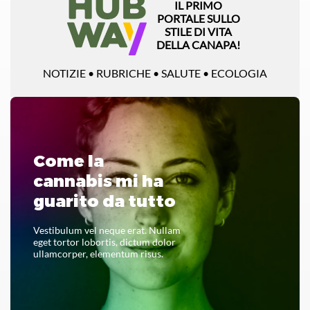
IL PRIMO
PORTALE SULLO
STILE DI VITA
DELLA CANAPA!
NOTIZIE • RUBRICHE • SALUTE • ECOLOGIA
Come la
cannabis mi ha
guarito da tutto
Vestibulum vel neque erat. Nullam
eget tortor lobortis, dictum dolor
ullamcorper, elementum risus.
LEGGI TUTTO